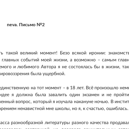
neva. Письмо №2
ть такой великий момент! Безо всякой иронии: знакомст
 главных событий моей жизни, а возможно – самым глав
мого и любимого Автора я не состоялась бы в жизни, так
мировоззрения была ущербной.
единственную на тот момент – в 18 лет. Всё произошло нем
 идее я должна была завалить один экзамен и не пройти
енный вопрос, который я изучала накануне ночью. В инстит
торением ненавистной мне школы, но я, к счастью, ошиблась.
асса разнообразной литературы разного качества продава