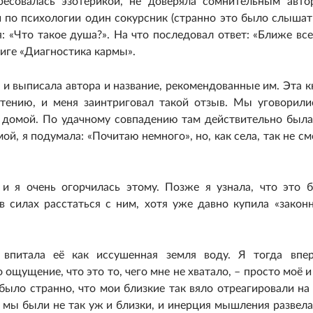
ересовалась эзотерикой, не доверяла сомнительным авто
 по психологии один сокурсник (странно это было слышат
: «Что такое душа?». На что последовал ответ: «Ближе все
иге «Диагностика кармы».
 и выписала автора и название, рекомендованные им. Эта к
чтению, и меня заинтриговал такой отзыв. Мы уговорили
 домой. По удачному совпадению там действительно была
ой, я подумала: «Почитаю немного», но, как села, так не см
и я очень огорчилась этому. Позже я узнала, что это 
в силах расстаться с ним, хотя уже давно купила «закон
 впитала её как иссушенная земля воду. Я тогда впе
щущение, что это то, чего мне не хватало, – просто моё и
 было странно, что мои близкие так вяло отреагировали на
, мы были не так уж и близки, и инерция мышления развела