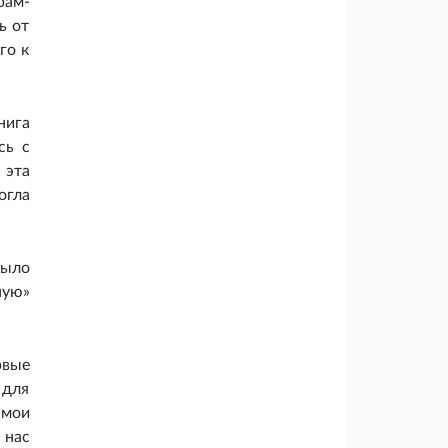
рам-
ь от
го к
нига
сь с
 эта
огла
было
ную»
рвые
 для
 мои
 нас