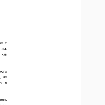
во с
ным.
 как
ного
, но
ут я
лось