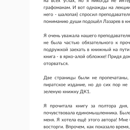
на всех углах, но я никогда не инт
графоманам. И вот однажды на лекции
него - шалопая) спросил преподавателя
пониманию души подошёл Лазарев в кн
Я очень уважала нашего преподавателя
не была частью обязательного к про
подружкой заехать в книжный на пути
книга - в ярко-алой обложке! Придя дом
оторваться.
Две страницы были не пропечатаны, 
пиратское издание, но до сих пор не 
зеленую книжку ДК1.
Я прочитала книгу за полтора дня,
почувствовала единомышленника. Было о
меня. Я хотела ещё этого автора! Мне
восторги. Впрочем, как показало время