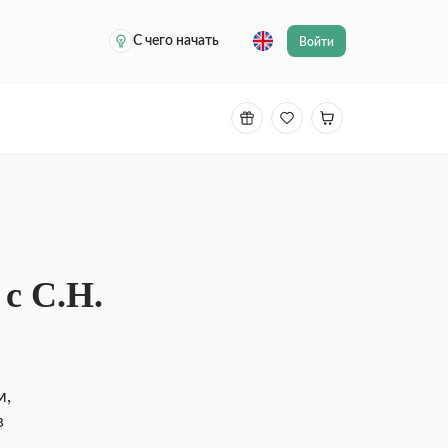
С чего начать
Войти
с С.Н.
м,
в