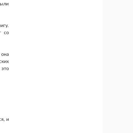
были
игу.
т со
 она
ских
 это
я, и