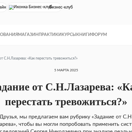
айн кинотеатр
Бизнес-клуб
ДОВАНИЯ
МАГАЗИН
ПРАКТИКИ
КУРСЫ
КНИГИ
ФОРУМ
от С.Н.Лазарева: «Как перестать тревожиться?»
5 МАРТА 2025
адание от С.Н.Лазарева: «К
перестать тревожиться?»
Друзья, мы предлагаем вам рубрику «Задание от С.Н
арева», чтобы вы могли попробовать применить сис
следований Сергея Николаевича при анализе реаль