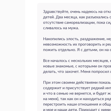
Здравствуйте, очень надеюсь на откл
детей. Два месяца, как разъехались 
отсутствие самореализации, пока сид
сливалось на мужа.
Накопились злость, раздражение, н
невозможность их проговорить и ре
пожить отдельно. Я с детьми, он на 
Все началось с нескольких месяцев,
новые знакомые, с которыми он прово
делать, что захочет. Меня попросил
При этом своими действиями показыв
содержит и присутствует редкий инт
и что в семью не вернется, и будет
на меня), так как он и находиться ря
перестроить наши отношения и общени
и мое и наши дети. Приходит с ними