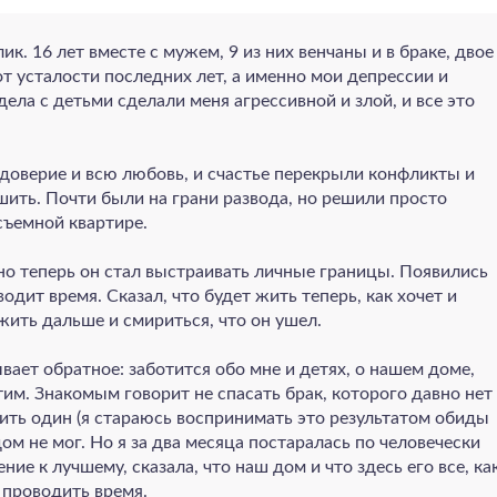
ик. 16 лет вместе с мужем, 9 из них венчаны и в браке, двое
от усталости последних лет, а именно мои депрессии и
ела с детьми сделали меня агрессивной и злой, и все это
едоверие и всю любовь, и счастье перекрыли конфликты и
шить. Почти были на грани развода, но решили просто
съемной квартире.
 но теперь он стал выстраивать личные границы. Появились
дит время. Сказал, что будет жить теперь, как хочет и
 жить дальше и смириться, что он ушел.
ает обратное: заботится обо мне и детях, о нашем доме,
им. Знакомым говорит не спасать брак, которого давно нет
 жить один (я стараюсь воспринимать это результатом обиды
дом не мог. Но я за два месяца постаралась по человечески
е к лучшему, сказала, что наш дом и что здесь его все, ка
 проводить время.