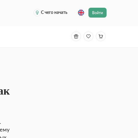
С чего начать
Войти
ак
.
тему
ных