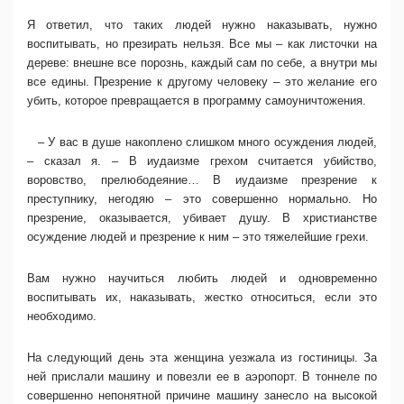
Я ответил, что таких людей нужно наказывать, нужно
воспитывать, но презирать нельзя. Все мы – как листочки на
дереве: внешне все порознь, каждый сам по себе, а внутри мы
все едины. Презрение к другому человеку – это желание его
убить, которое превращается в программу самоуничтожения.
– У вас в душе накоплено слишком много осуждения людей,
– сказал я. – В иудаизме грехом считается убийство,
воровство, прелюбодеяние… В иудаизме презрение к
преступнику, негодяю – это совершенно нормально. Но
презрение, оказывается, убивает душу. В христианстве
осуждение людей и презрение к ним – это тяжелейшие грехи.
Вам нужно научиться любить людей и одновременно
воспитывать их, наказывать, жестко относиться, если это
необходимо.
На следующий день эта женщина уезжала из гостиницы. За
ней прислали машину и повезли ее в аэропорт. В тоннеле по
совершенно непонятной причине машину занесло на высокой