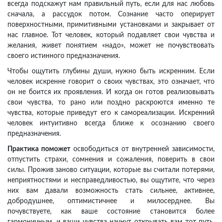
всегда подскажут нам правильный путь, если для нас любовь
сначала, а рассудок потом. Сознание часто оперирует
поверхностными, примитивными установками и закрывает от
нас главное. Тот человек, который подавляет свои чувства и
желания, живет понятием «надо», может не почувствовать
своего истинного предназначения.
Чтобы ощутить глубины души, нужно быть искренним. Если
человек искренне говорит о своих чувствах, это означает, что
он не боится их проявления. И когда он готов реализовывать
свои чувства, то рано или поздно раскроются именно те
чувства, которые приведут его к самореализации. Искренний
человек интуитивно всегда ближе к осознанию своего
предназначения.
Практика поможет
освободиться от внутренней зависимости,
отпустить страхи, сомнения и сожаления, поверить в свои
силы. Прожив заново ситуации, которые вы считали потерями,
неприятностями и несправедливостью, вы ощутите, что через
них вам давали возможность стать сильнее, активнее,
добродушнее, оптимистичнее и милосерднее. Вы
почувствуете, как ваше состояние становится более
гармоничным, и ваши чувства начнут открывать вам тот путь,