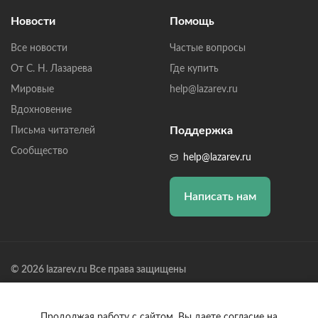
Новости
Помощь
Все новости
Частые вопросы
От С. Н. Лазарева
Где купить
Мировые
help@lazarev.ru
Вдохновение
Поддержка
Письма читателей
Сообщество
help@lazarev.ru
Написать нам
© 2026 lazarev.ru Все права защищены
Лазарев Сергей Николаевич (ИП) ИНН: 782570100635, ОГРНИП:
314784729300600, Р/С: 40802810102570002043,
Банк: ОАО "АЛЬФА-БАНК" БИК: 044525593, К/С:
Продолжая работу с сайтом, Вы даете согласие на