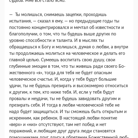
судьба. Мне все стало ясно.
— Ты молишься, снимаешь зацепки, прохо­дишь
испытания, — сказал я ему, — но предыду­щие годы ты
постоянно концентрировался и меч­тал об известности и
благополучии, о том, что ты будешь выше других по
уровню способности и та­ланта. И в мыслях ты
обращаешься к Богу и мо­лишься, думая о любви, а внутри
ты продолжаешь молиться на человеческое и делать его
главной це­лью. Сумеешь воспитать свою душу, свои
глубин­ные эмоции в том, что ты живешь ради своего Бо­
жественного «я», тогда для тебя не будет опасным
человеческое счастье. И, когда у тебя будут боль­шие
удачи, ты не будешь презирать и высокомер­но относиться
к другим, к тем, кто ниже тебя. И, если у тебя будут
провалы и неудачи, ты не бу­дешь завидовать другим и
презирать себя. И тогда в любви человеческой тебе не
надо будет защища­ться. И ты сможешь быть открытым и
искренним, как ребенок. В настоящей любви понятие
«верх» и «низ» отсутствуют, там нет побед и нет
поражений, и любящие друг друга люди становятся
помощни­ками друг другу в обретении Божественной люб­