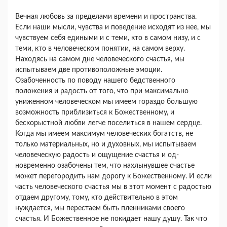
Вечная любовь за пределами времени и про­странства.
Если наши мысли, чувства и поведение исходят из нее, мы
чувствуем себя едиными и с теми, кто в самом низу, и с
теми, кто в человече­ском понятии, на самом верху.
Находясь на самом дне человеческого счастья, мы
испытываем две противоположные эмоции.
Озабоченность по по­воду нашего бедственного
положения и радость от того, что при максимально
униженном человече­ском мы имеем гораздо большую
возможность приблизиться к Божественному, и
бескорыстной любви легче поселиться в нашем сердце.
Когда мы имеем максимум человеческих богатств, не
только материальных, но и духовных, мы испытываем
человеческую радость и ощущение счастья и од­
новременно озабочены тем, что нахлынувшее счастье
может перегородить нам дорогу к Божест­венному. И если
часть человеческого счастья мы в этот момент с радостью
отдаем другому, тому, кто действительно в этом
нуждается, мы переста­ем быть пленниками своего
счастья. И Божествен­ное не покидает нашу душу. Так что