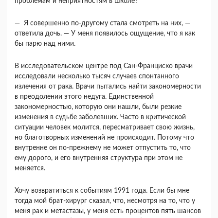
проблемам и неприятностям в школе?
— Я совершенно по-другому стала смотреть на них, —
ответила дочь. — У меня появилось ощу­щение, что я как
бы парю над ними.
В исследовательском центре под Сан-Франци­ско врачи
исследовали несколько тысяч случаев спонтанного
излечения от рака. Врачи пытались найти закономерности
в преодолении этого неду­га. Единственной
закономерностью, которую они нашли, были резкие
изменения в судьбе заболев­ших. Часто в критической
ситуации человек мо­лится, пересматривает свою жизнь,
но благотвор­ных изменений не происходит. Потому что
внут­ренне он по-прежнему не может отпустить то, что
ему дорого, и его внутренняя структура при этом не
меняется.
Хочу возвратиться к событиям 1991 года. Если бы мне
тогда мой брат-хирург сказал, что, несмот­ря на то, что у
меня рак и метастазы, у меня есть процентов пять шансов