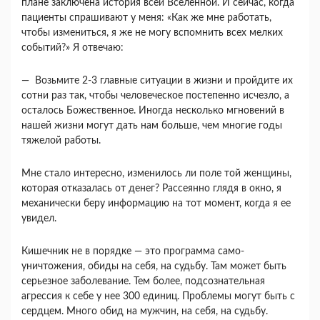
плане за­ключена история всей Вселенной. И сейчас, когда
пациенты спрашивают у меня: «Как же мне рабо­тать,
чтобы измениться, я же не могу вспомнить всех мелких
событий?» Я отвечаю:
— Возьмите 2-3 главные ситуации в жизни и пройдите их
сотни раз так, чтобы человеческое постепенно исчезло, а
осталось Божественное. Иногда несколько мгновений в
нашей жизни мо­гут дать нам больше, чем многие годы
тяжелой работы.
Мне стало интересно, изменилось ли поле той женщины,
которая отказалась от денег? Рассеян­но глядя в окно, я
механически беру информацию на тот момент, когда я ее
увидел.
Кишечник не в порядке — это программа само­
уничтожения, обиды на себя, на судьбу. Там мо­жет быть
серьезное заболевание. Тем более, под­сознательная
агрессия к себе у нее 300 единиц. Проблемы могут быть с
сердцем. Много обид на мужчин, на себя, на судьбу.