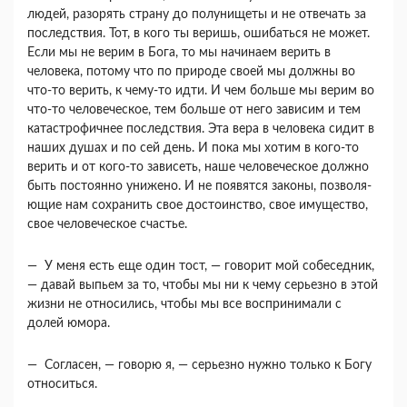
людей, разо­рять страну до полунищеты и не отвечать за
по­следствия. Тот, в кого ты веришь, ошибаться не может.
Если мы не верим в Бога, то мы начинаем верить в
человека, потому что по природе своей мы должны во
что-то верить, к чему-то идти. И чем бо­льше мы верим во
что-то человеческое, тем больше от него зависим и тем
катастрофичнее последствия. Эта вера в человека сидит в
наших душах и по сей день. И пока мы хотим в кого-то
верить и от ко­го-то зависеть, наше человеческое должно
быть по­стоянно унижено. И не появятся законы, позволя­
ющие нам сохранить свое достоинство, свое имуще­ство,
свое человеческое счастье.
— У меня есть еще один тост, — говорит мой собеседник,
— давай выпьем за то, чтобы мы ни к чему серьезно в этой
жизни не относились, чтобы мы все воспринимали с
долей юмора.
— Согласен, — говорю я, — серьезно нужно только к Богу
относиться.