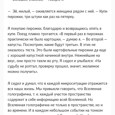
— Эй, милый, — оживляется женщина рядом с ней. — Купи
пирожки, три штуки как раз на пятерку.
Я покупаю пирожки, благодарю и возвращаюсь опять в
купе. Поезд плавно трогается. «В первый раз в пирожках
практически не было картош­ки, — думаю я. — Во второй —
капусты. Посмотрим, какие будут третьи». В этих не
оказалось теста. Это были картофельные пирожки да еще
с хоро­шей капустной начинкой внутри. Нежнейшие на
вкус, они просто таяли во рту. Я сидел и улыбал­ся: «На
судьбу не роптал, проверку прошел, зна­чит, желаемое
можно получить».
Я сидел и думал, что в каждой микроситуации отражается
вся наша жизнь. Мы привыкли гово­рить, что Вселенная
голографична, т. е. каждый участок пространства
содержит в себе информа­цию всей Вселенной. Но
Вселенная голографична не только в пространстве, но и
во времени. И в каждом небольшом событии на тонком