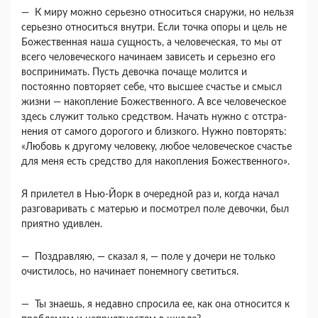
— К миру можно серьезно относиться снаружи, но нельзя
серьезно относиться внутри. Если точка опоры и цель не
Божественная наша сущность, а человеческая, то мы от
всего человеческого начи­наем зависеть и серьезно его
воспринимать. Пусть девочка почаще молится и
постоянно повторяет себе, что высшее счастье и смысл
жизни — накоп­ление Божественного. А все человеческое
здесь служит только средством. Начать нужно с отстра­
нения от самого дорогого и близкого. Нужно по­вторять:
«Любовь к другому человеку, любое че­ловеческое счастье
для меня есть средство для на­копления Божественного».
Я прилетел в Нью-Йорк в очередной раз и, ко­гда начал
разговаривать с матерью и посмотрел поле девочки, был
приятно удивлен.
— Поздравляю, — сказал я, — поле у дочери не только
очистилось, но начинает понемногу све­титься.
— Ты знаешь, я недавно спросила ее, как она относится к