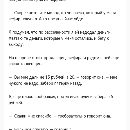
— Скорее позовите молодого человека, кото­рый у меня
кефир покупал. А то поезд сейчас уйдет.
Я подумал, что по рассеянности я ей недодал деньги.
Хватаю те деньги, которые у меня оста­лись, и бегу к
выходу.
На перроне стоит продавщица кефира и рядом с ней еще
какая-то женщина.
— Вы мне дали не 15 рублей, а 20, — говорит она, — мне
чужого не надо, забери пятерку назад.
Я, еще плохо соображая, протягиваю руку и за­бираю 5
рублей.
— Скажи мне спасибо, — требовательно гово­рит она.
— Большое спасибо, — говорю я.