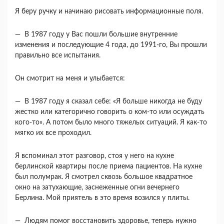
Я беру ручку и начинаю рисовать информаци­онные поля.
— В 1987 году у Вас пошли большие внутрен­ние
изменения и последующие 4 года, до 1991-го, Вы прошли
правильно все испытания.
Он смотрит на меня и улыбается:
— В 1987 году я сказал себе: «Я больше никог­да не буду
жестко или категорично говорить о ком-то или осуждать
кого-то». А потом было мно­го тяжелых ситуаций. Я как-то
мягко их все про­ходил.
Я вспоминал этот разговор, стоя у него на кух­не
берлинской квартиры после приема пациентов. На кухне
был полумрак. Я смотрел сквозь боль­шое квадратное
окно на затухающие, заснежен­ные огни вечернего
Берлина. Мой приятель в это время возился у плиты.
— Людям помог восстановить здоровье, теперь нужно