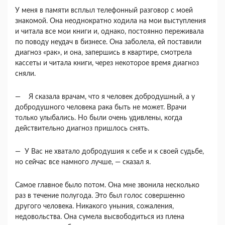
У меня в памяти всплыл телефонный разговор с моей
знакомой. Она неоднократно ходила на мои выступления
и читала все мои книги и, однако, по­стоянно переживала
по поводу неудач в бизнесе. Она заболела, ей поставили
диагноз «рак», и она, запершись в квартире, смотрела
кассеты и читала книги, через некоторое время диагноз
сняли.
— Я сказала врачам, что я человек добродуш­ный, а у
добродушного человека рака быть не мо­жет. Врачи
только улыбались. Но были очень удивлены, когда
действительно диагноз пришлось снять.
— У Вас не хватало добродушия к себе и к своей судьбе,
но сейчас все намного лучше, — сказал я.
Самое главное было потом. Она мне звонила несколько
раз в течение полугода. Это был голос совершенно
другого человека. Никакого уныния, сожаления,
недовольства. Она сумела высвободи­ться из плена