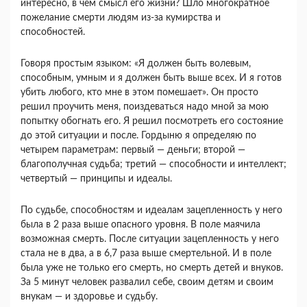
интересно, в чем смысл его жизни? Шло многократное
пожелание смерти людям из-за кумирства и
способностей.
Говоря простым языком: «Я должен быть воле­вым,
способным, умным и я должен быть выше всех. И я готов
убить любого, кто мне в этом по­мешает». Он просто
решил проучить меня, поиз­деваться надо мной за мою
попытку обогнать его. Я решил посмотреть его состояние
до этой ситуа­ции и после. Гордыню я определяю по
четырем параметрам: первый — деньги; второй —
благополучная судьба; третий — способности и интеллект;
четвертый — принципы и идеалы.
По судьбе, способностям и идеалам зацепленность у него
была в 2 раза выше опасного уровня. В поле маячила
возможная смерть. После ситуа­ции зацепленность у него
стала не в два, а в 6,7 раза выше смертельной. И в поле
была уже не только его смерть, но смерть детей и внуков.
За 5 минут человек развалил себе, своим детям и сво­им
внукам — и здоровье и судьбу.