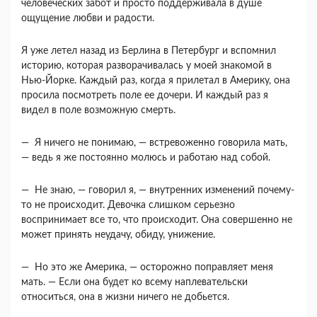
человеческих забот и просто поддер­живала в душе
ощущение любви и радости.
Я уже летел назад из Берлина в Петербург и вспомнил
историю, которая разворачивалась у моей знакомой в
Нью-Йорке. Каждый раз, когда я прилетал в Америку, она
просила посмотреть поле ее дочери. И каждый раз я
видел в поле воз­можную смерть.
— Я ничего не понимаю, — встревоженно гово­рила мать,
— ведь я же постоянно молюсь и рабо­таю над собой.
— Не знаю, — говорил я, — внутренних изме­нений почему-
то не происходит. Девочка слишком серьезно
воспринимает все то, что происходит. Она совершенно не
может принять неудачу, оби­ду, унижение.
— Но это же Америка, — осторожно поправля­ет меня
мать. — Если она будет ко всему наплева­тельски
относиться, она в жизни ничего не до­бьется.