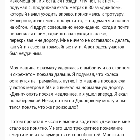
маломощной, и я остался позади. «Ну нет, так нет», —
подумал я, продолжая ехать метрах в 30 за «джипом»,
который начал уходить вправо, прижимаясь к тротуару.
«Наверное, хочет меня пропустить», — подумал я и пошел
на обгон. И вдруг, совершенно неожиданно, когда я почти
поравнялся с ним, «джип» начал уходить влево,
перекрывая мне дорогу. Мне ничего не оставалось делать,
как уйти левее на трамвайные пути. А вот здесь участок
был неудачным.
Моя машина с размаху ударилась о выбоину и со скрипом
и скрежетом поехала дальше. Я поду­мал, что колеса
останутся на трамвайных путях. Но машина преодолела
участок метров в 50, и я выехал на нормальную дорогу.
«Джип» опять пое­хал медленнее, и я ушел вперед. Я ехал
по набе­режной Невы, потом по Дворцовому мосту и пы­
тался понять, что же произошло?
Потом прочитал мысли и эмоции водителя «джипа» и мне
стало все понятно. У него шло трехкратное пожелание
смерти мне из-за кумирства и способностей. Мне стало