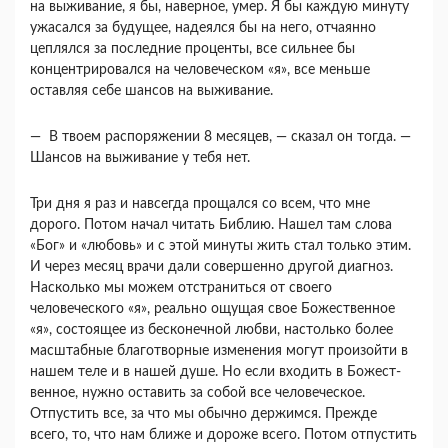
на выживание, я бы, навер­ное, умер. Я бы каждую минуту
ужасался за буду­щее, надеялся бы на него, отчаянно
цеплялся за последние проценты, все сильнее бы
концентриро­вался на человеческом «я», все меньше
оставляя себе шансов на выживание.
— В твоем распоряжении 8 месяцев, — сказал он тогда. —
Шансов на выживание у тебя нет.
Три дня я раз и навсегда прощался со всем, что мне
дорого. Потом начал читать Библию. Нашел там слова
«Бог» и «любовь» и с этой минуты жить стал только этим.
И через месяц врачи дали совер­шенно другой диагноз.
Насколько мы можем от­страниться от своего
человеческого «я», реально ощущая свое Божественное
«я», состоящее из бес­конечной любви, настолько более
масштабные благотворные изменения могут произойти в
нашем теле и в нашей душе. Но если входить в Божест­
венное, нужно оставить за собой все человеческое.
Отпустить все, за что мы обычно держимся. Прежде
всего, то, что нам ближе и дороже всего. Потом отпустить