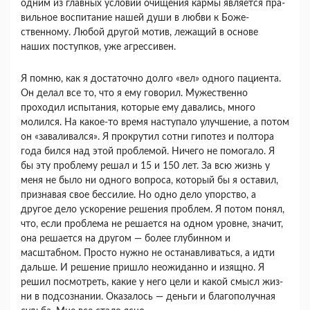
одним из главных условий очищения кармы является пра­
вильное воспитание нашей души в любви к Боже­
ственному. Любой другой мотив, лежащий в основе
наших поступков, уже агрес­сивен.
Я помню, как я достаточно долго «вел» одного пациента.
Он делал все то, что я ему говорил. Му­жественно
проходил испытания, которые ему да­вались, много
молился. На какое-то время насту­пало улучшение, а потом
он «заваливался». Я про­крутил сотни гипотез и полтора
года бился над этой проблемой. Ничего не помогало. Я
бы эту проблему решал и 15 и 150 лет. За всю жизнь у
меня не было ни одного вопроса, который бы я оставил,
признавая свое бессилие. Но одно дело упорство, а
другое дело ускорение решения проб­лем. Я потом понял,
что, если проблема не реша­ется на одном уровне, значит,
она решается на другом — более глубинном и
масштабном. Просто нужно не останавливаться, а идти
дальше. И ре­шение пришло неожиданно и изящно. Я
решил посмотреть, какие у него цели и какой смысл жиз­
ни в подсознании. Оказалось — деньги и благопо­лучная