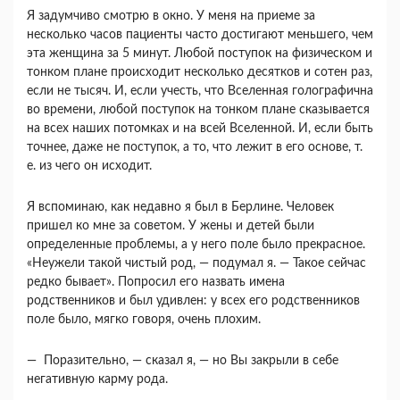
Я задумчиво смотрю в окно. У меня на приеме за
несколько часов пациенты часто достигают ме­ньшего, чем
эта женщина за 5 минут. Любой по­ступок на физическом и
тонком плане происходит несколько десятков и сотен раз,
если не тысяч. И, если учесть, что Вселенная голографична
во времени, любой поступок на тонком плане сказы­вается
на всех наших потомках и на всей Вселен­ной. И, если быть
точнее, даже не поступок, а то, что лежит в его основе, т.
е. из чего он исходит.
Я вспоминаю, как недавно я был в Берлине. Человек
пришел ко мне за советом. У жены и де­тей были
определенные проблемы, а у него поле было прекрасное.
«Неужели такой чистый род, — подумал я. — Такое сейчас
редко бывает». Попро­сил его назвать имена
родственников и был удив­лен: у всех его родственников
поле было, мягко говоря, очень плохим.
— Поразительно, — сказал я, — но Вы закры­ли в себе
негативную карму рода.