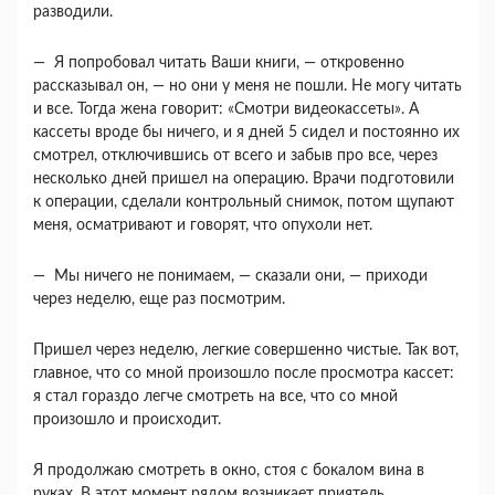
разводили.
— Я попробовал читать Ваши книги, — откро­венно
рассказывал он, — но они у меня не пошли. Не могу читать
и все. Тогда жена говорит: «Смот­ри видеокассеты». А
кассеты вроде бы ничего, и я дней 5 сидел и постоянно их
смотрел, отключив­шись от всего и забыв про все, через
несколько дней пришел на операцию. Врачи подготовили
к операции, сделали контрольный снимок, потом щупают
меня, осматривают и говорят, что опухо­ли нет.
— Мы ничего не понимаем, — сказали они, — приходи
через неделю, еще раз посмотрим.
Пришел через неделю, легкие совершенно чис­тые. Так вот,
главное, что со мной произошло по­сле просмотра кассет:
я стал гораздо легче смот­реть на все, что со мной
произошло и происходит.
Я продолжаю смотреть в окно, стоя с бокалом вина в
руках. В этот момент рядом возникает при­ятель.