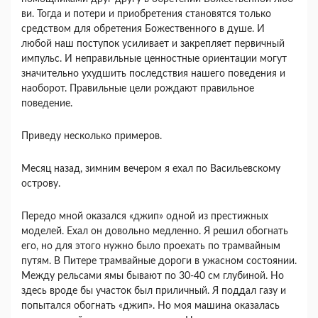
ви. Тогда и потери и приобретения становятся только
средством для обретения Божественного в душе. И
любой наш поступок усиливает и закреп­ляет первичный
импульс. И неправильные ценно­стные ориентации могут
значительно ухудшить последствия нашего поведения и
наоборот. Пра­вильные цели рождают правильное
поведение.
Приведу несколько примеров.
Месяц назад, зимним вечером я ехал по Васи­льевскому
острову.
Передо мной оказался «джип» одной из пре­стижных
моделей. Ехал он довольно медленно. Я решил обогнать
его, но для этого нужно было проехать по трамвайным
путям. В Питере трам­вайные дороги в ужасном состоянии.
Между рель­сами ямы бывают по 30-40 см глубиной. Но
здесь вроде бы участок был приличный. Я поддал газу и
попытался обогнать «джип». Но моя машина ока­залась