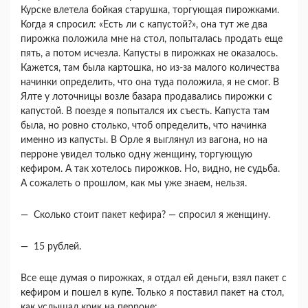
Курске влетела бойкая ста­рушка, торгующая пирожками.
Когда я спросил: «Есть ли с капустой?», она тут же два
пирожка по­ложила мне на стол, попыталась продать еще
пять, а потом исчезла. Капусты в пирожках не оказалось.
Кажется, там была картошка, но из-за малого ко­личества
начинки определить, что она туда поло­жила, я не смог. В
Ялте у лоточницы возле базара продавались пирожки с
капустой. В поезде я по­пытался их съесть. Капуста там
была, но ровно столько, чтоб определить, что начинка
именно из капусты. В Орле я выглянул из вагона, но на
пер­роне увидел только одну женщину, торгующую
кефиром. А так хотелось пирожков. Но, видно, не судьба.
А сожалеть о прошлом, как мы уже знаем, нельзя.
— Сколько стоит пакет кефира? — спросил я женщину.
— 15 рублей.
Все еще думая о пирожках, я отдал ей деньги, взял пакет с
кефиром и пошел в купе. Только я поставил пакет на стол,
как услышал крик на пер­роне: