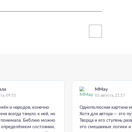
ила
MMay
ста, 09:51
03 августа, 21:17
емён и народов, конечно
Однополюсная картина м
еня всегда тянуло к ней, но
Хотя для автора — это пу
е понимала. Библию можно
Творца и его ступень раз
в определённом состоянии,
это смешанные логики и