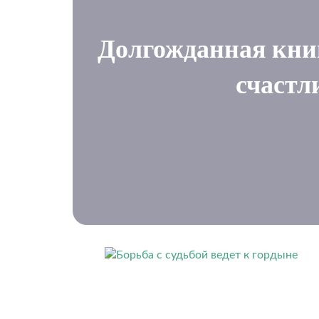
Долгожданная книг
счастл