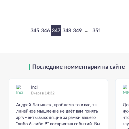
345
346
347
348
349
351
...
Последние комментарии на сайте
Inci
Вчера в 14:32
Андрей Латышев , проблема то в вас, тк
До
линейное мышление не даёт вам понять
ну
аргументы,выходящие за рамки вашего
чт
"либо 6-либо 9" восприятия событий. Вы
гл