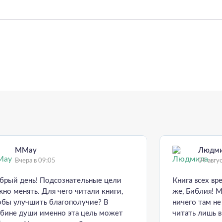
MMay
Людм
Вчера в 09:05
04 авгу
брый день! Подсознательные цели
Книга всех вр
жно менять. Для чего читали книги,
же, Библия! М
обы улучшить благополучие? В
ничего там н
убине души именно эта цель может
читать лишь 