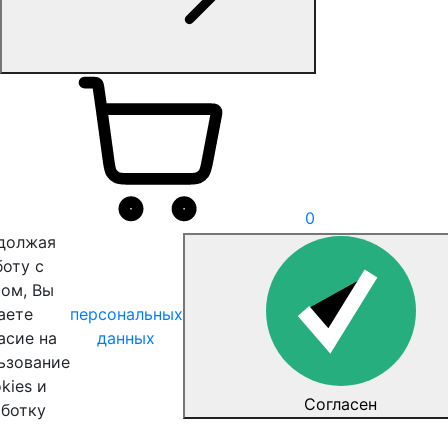
0
должая
боту с
том, Вы
аете
персональных
асие на
данных
ьзование
kies и
Согласен
аботку