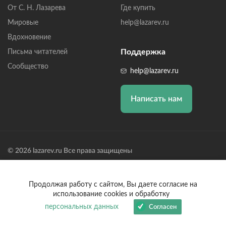
От С. Н. Лазарева
Где купить
Мировые
help@lazarev.ru
Вдохновение
Поддержка
Письма читателей
Сообщество
help@lazarev.ru
Написать нам
© 2026 lazarev.ru Все права защищены
Лазарев Сергей Николаевич (ИП) ИНН: 782570100635, ОГРНИП:
314784729300600, Р/С: 40802810102570002043,
Банк: ОАО "АЛЬФА-БАНК" БИК: 044525593, К/С:
Продолжая работу с сайтом, Вы даете согласие на
30101810200000000593
использование cookies и обработку
персональных данных
Согласен