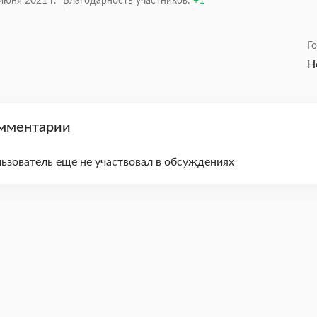
июня 2021 г.
Благодарность участников:
1
Г
Н
мментарии
ьзователь еще не участвовал в обсуждениях