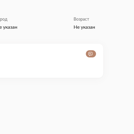
ород
Возраст
е указан
Не указан