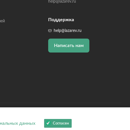
help@lazarev.ru
Поддержка
лей
help@lazarev.ru
Написать нам
 ОГРНИП: 314784729300600, Р/С: 40802810102570002043,
01810200000000593
нальных данных
Согласен