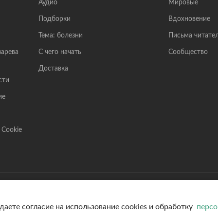
Аудио
Мировые
Подборки
Вдохновение
Тема: болезни
Письма читате
зарева
С чего начать
Сообщество
Доставка
сти
ие
 Cookie
Лазарев Сергей Николаевич (ИП) ИНН: 782570100635,
Банк: ОАО "АЛЬФА-БАНК" БИК: 044525593, К/С: 301
даете согласие на использование cookies и обработку
персо