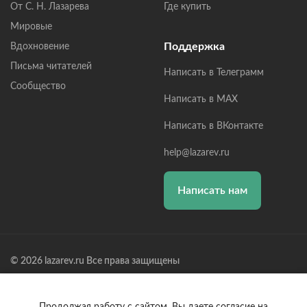
От С. Н. Лазарева
Где купить
Мировые
Поддержка
Вдохновение
Письма читателей
Написать в Телеграмм
Сообщество
Написать в MAX
Написать в ВКонтакте
help@lazarev.ru
Написать нам
© 2026 lazarev.ru Все права защищены
Лазарев Сергей Николаевич (ИП) ИНН: 782570100635, ОГРНИП:
314784729300600, Р/С: 40802810102570002043,
Банк: ОАО "АЛЬФА-БАНК" БИК: 044525593, К/С: