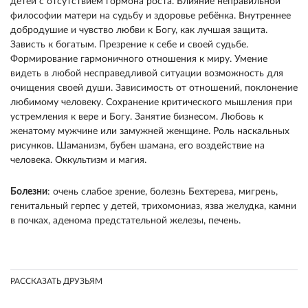
детей с отсутствием гормона роста. Влияние неправильной
философии матери на судьбу и здоровье ребёнка. Внутреннее
добродушие и чувство любви к Богу, как лучшая защита.
Зависть к богатым. Презрение к себе и своей судьбе.
Формирование гармоничного отношения к миру. Умение
видеть в любой несправедливой ситуации возможность для
очищения своей души. Зависимость от отношений, поклонение
любимому человеку. Сохранение критического мышления при
устремления к вере и Богу. Занятие бизнесом. Любовь к
женатому мужчине или замужней женщине. Роль наскальных
рисунков. Шаманизм, бубен шамана, его воздействие на
человека. Оккультизм и магия.
Болезни
: очень слабое зрение, болезнь Бехтерева, мигрень,
генитальный герпес у детей, трихомониаз, язва желудка, камни
в почках, аденома предстательной железы, печень.
РАССКАЗАТЬ ДРУЗЬЯМ
Скопировать