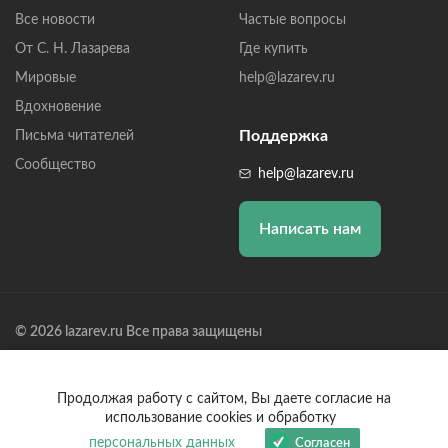
Все новости
Частые вопросы
От С. Н. Лазарева
Где купить
Мировые
help@lazarev.ru
Вдохновение
Поддержка
Письма читателей
Сообщество
help@lazarev.ru
Написать нам
© 2026 lazarev.ru Все права защищены
Лазарев Сергей Николаевич (ИП) ИНН: 782570100635, ОГРНИП:
314784729300600, Р/С: 40802810102570002043,
Банк: ОАО "АЛЬФА-БАНК" БИК: 044525593, К/С:
Продолжая работу с сайтом, Вы даете согласие на
30101810200000000593
использование cookies и обработку
персональных данных
Согласен