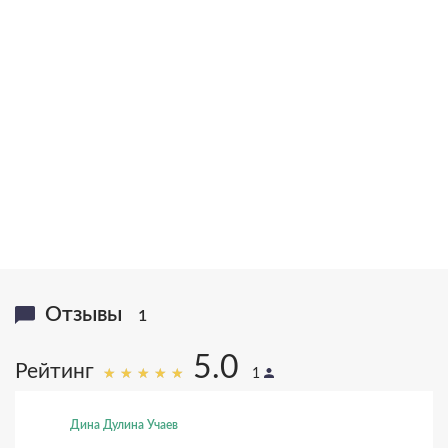
вручена статуэтка Святой Ксении
20,000,000
>1,000,000
книг в тираже
писем
16
25
языков
лет исследований
Отзывы
1
5.0
Рейтинг
1
Дина Дулина Учаев