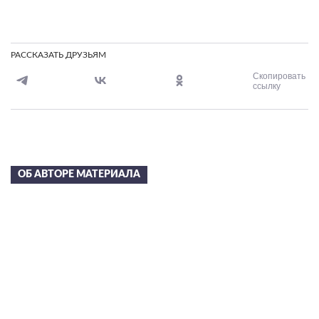
РАССКАЗАТЬ ДРУЗЬЯМ
Скопировать
ссылку
ОБ АВТОРЕ МАТЕРИАЛА
Сергей Николаевич
Лазарев
в 2002 году С.Н. Лазареву была присуждена художественная
премия “Петрополь” за свод книг “Диагностика кармы” и