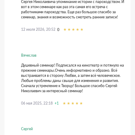
Сергея Николаевича упоминание истории с пароходством. И
11 сентября 2024, 21:46
10 июля 2023, 17:03
0
0
вот в этом семинаре как раз эта самая его встреча с
03 декабря 2024, 13:42
30 июля 2023, 13:05
13 марта 2021, 11:01
0
+4
+1
работниками пароходства. Еще раз большое спасибо за
18 ноября 2021, 20:47
+1
семинар, знания и возможность смотреть ранние записи!
10 августа 2023, 13:16
0
10 июля 2023, 21:11
16 марта 2022, 21:40
12 марта 2021, 09:14
0
0
+3
12 июля 2026, 20:52
0
Вячеслав
Душевный семинар! Подписался на кинотеатр и потянуло на
прежние семинары.Очень информативно и образно. Всё
выстраивается в сторону Любви, а затем всё человеческое.
Любые проблемы даны свыше для изменения и развития.
Сначала устремление к Творцу! Большое спасибо Сергей
Николаевич за интересный семинар!
06 мая 2025, 22:18
+1
Сергей