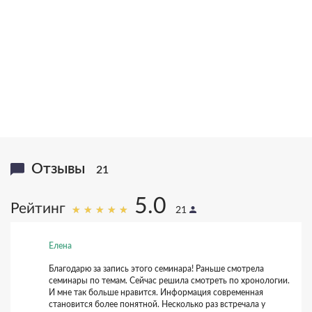
20,000,000
>1,000,000
книг в тираже
писем
16
25
языков
лет исследований
Отзывы
21
5.0
Рейтинг
21
Елена
Благодарю за запись этого семинара! Раньше смотрела
семинары по темам. Сейчас решила смотреть по хронологии.
И мне так больше нравится. Информация современная
12 августа 2024, 01:35
07 июня 2024, 18:57
0
0
становится более понятной. Несколько раз встречала у
12 июля 2023, 00:07
28 июля 2021, 18:31
25 октября 2020, 20:56
25 октября 2020, 20:53
0
+2
+4
+4