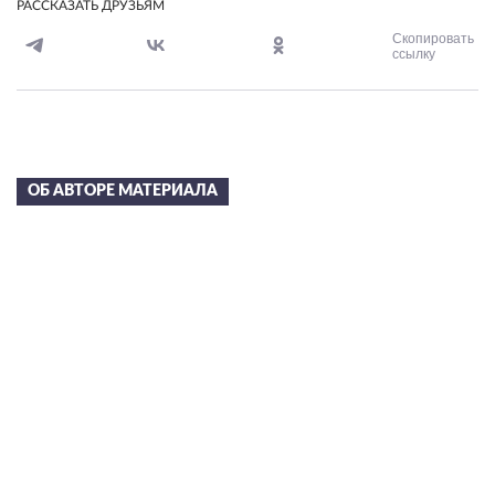
РАССКАЗАТЬ ДРУЗЬЯМ
Скопировать
ссылку
ОБ АВТОРЕ МАТЕРИАЛА
Сергей Николаевич
Лазарев
в 2002 году С.Н. Лазареву была присуждена художественная
премия “Петрополь” за свод книг “Диагностика кармы” и
вручена статуэтка Святой Ксении