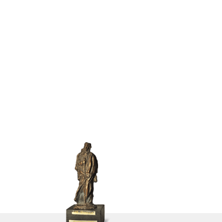
Лазарев
в 2002 году С.Н. Лазареву
художественная премия “Пе
книг “Диагностика кармы” и
Святой Ксении
20,000,000
книг в тираже
п
16
языков
л