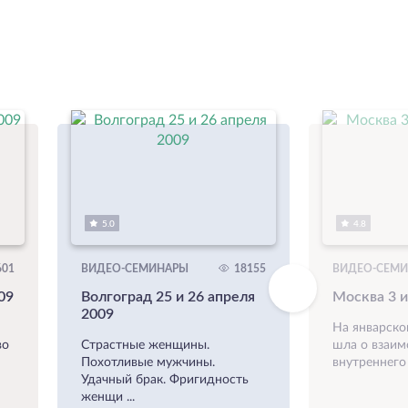
5.0
4.8
01
ВИДЕО-СЕМИНАРЫ
18155
ВИДЕО-СЕМ
09
Волгоград 25 и 26 апреля
Москва 3 и
2009
На январско
во
Страстные женщины.
шла о взаим
Похотливые мужчины.
внутреннего 
Удачный брак. Фригидность
женщи ...