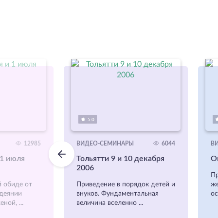
5.0
12985
ВИДЕО-СЕМИНАРЫ
6044
В
 1 июля
Тольятти 9 и 10 декабря
О
2006
Пр
 обиде от
Приведение в порядок детей и
же
деянии
внуков. Фундаментальная
ос
ой, ...
величина вселенно ...