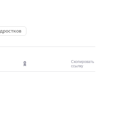
одростков
Скопировать
ссылку
Сергей Николае