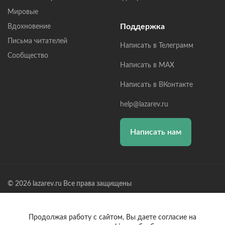
Мировые
Поддержка
Вдохновение
Письма читателей
Написать в Телеграмм
Сообщество
Написать в MAX
Написать в ВКонтакте
help@lazarev.ru
Написать нам
© 2026 lazarev.ru Все права защищены
Лазарев Сергей Николаевич (ИП) ИНН: 782570100635, ОГРНИП:
314784729300600, Р/С: 40802810102570002043,
Банк: ОАО "АЛЬФА-БАНК" БИК: 044525593, К/С:
Продолжая работу с сайтом, Вы даете согласие на
30101810200000000593