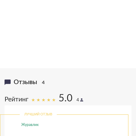
20,000,000
>1,000,000
книг в тираже
писем
16
25
языков
лет исследований
Отзывы
4
5.0
Рейтинг
4
ЛУЧШИЙ ОТЗЫВ
Журавлик