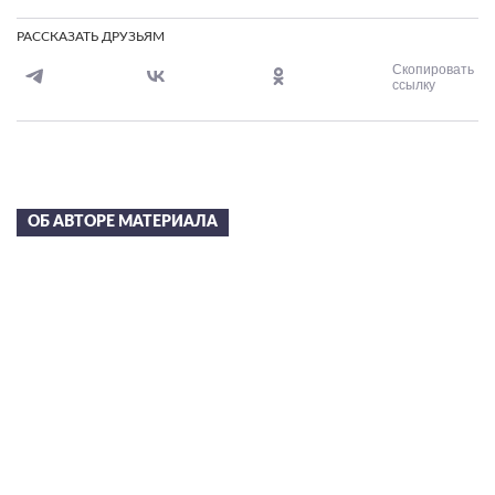
РАССКАЗАТЬ ДРУЗЬЯМ
Скопировать
ссылку
ОБ АВТОРЕ МАТЕРИАЛА
Сергей Николаевич
Лазарев
в 2002 году С.Н. Лазареву была присуждена художественная
премия “Петрополь” за свод книг “Диагностика кармы” и
вручена статуэтка Святой Ксении