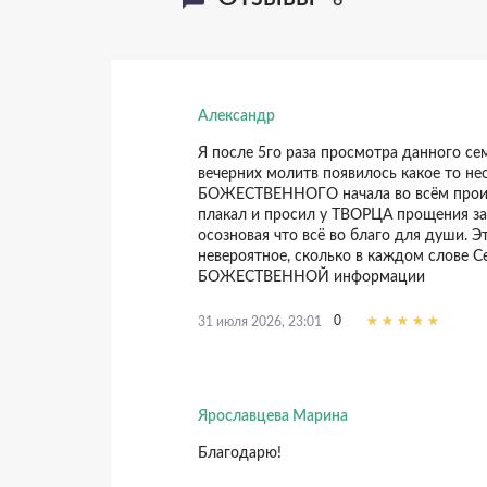
Александр
Я после 5го раза просмотра данного се
вечерних молитв появилось какое то н
БОЖЕСТВЕННОГО начала во всём проис
+5
21 июля 2020, 23:02
плакал и просил у ТВОРЦА прощения за 
осозновая что всё во благо для души. Э
невероятное, сколько в каждом слове С
БОЖЕСТВЕННОЙ информации
0
20 июля 2023, 14:54
0
31 июля 2026, 23:01
Ярославцева Марина
Благодарю!