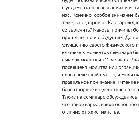
будет полезна и всем остальным 
фундаментальных знаниях и ист
нас. Конечно, особое внимание б
теме, как здоровье. Как зарождае
ее вылечить? Каковы причины бол
прошлым, но и с будущим. Даны
улучшению своего физического и
ключевых моментов семинара бы
смысла молитвы «Отче наш». Лю
посвящена молитва или огранич
слова неверный смысл, и молитва
правильное понимание и чтение 
благотворное воздействие на чело
Также на семинаре обсуждались т
что такое карма, какое основное 
отличие от христианства.