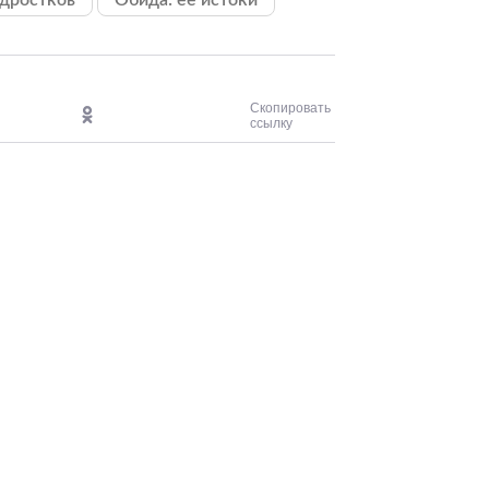
одростков
Обида: её истоки
Скопировать
ссылку
Сергей Николае
Лазарев