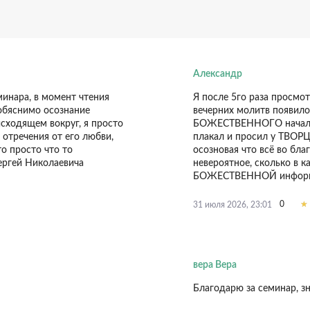
Александр
минара, в момент чтения
Я после 5го раза просмо
еобяснимо осознание
вечерних молитв появило
ходящем вокруг, я просто
БОЖЕСТВЕННОГО начала в
отречения от его любви,
плакал и просил у ТВОРЦ
то просто что то
осозновая что всё во бла
ергей Николаевича
невероятное, сколько в 
БОЖЕСТВЕННОЙ инфор
0
31 июля 2026, 23:01
вера Вера
Благодарю за семинар, з