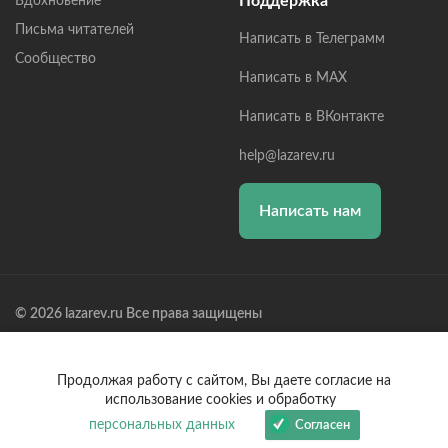
Поддержка
Вдохновение
Письма читателей
Написать в Телеграмм
Сообщество
Написать в MAX
Написать в ВКонтакте
help@lazarev.ru
Написать нам
© 2026 lazarev.ru Все права защищены
Лазарев Сергей Николаевич (ИП) ИНН: 782570100635, ОГРНИП:
314784729300600, Р/С: 40802810102570002043,
Банк: ОАО "АЛЬФА-БАНК" БИК: 044525593, К/С:
Продолжая работу с сайтом, Вы даете согласие на
30101810200000000593
использование cookies и обработку
персональных данных
Согласен