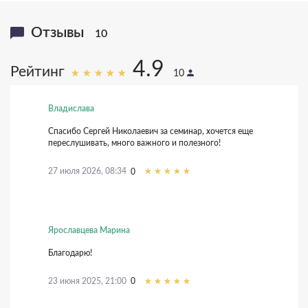
Отзывы
10
4.9
Рейтинг
10
Владислава
Спасибо Сергей Николаевич за семинар, хочется еще
переслушивать, много важного и полезного!
22 января 2021, 23:02
+4
14 мая 2021, 11:22
14 мая 2021, 11:22
27 июля 2026, 08:34
0
+2
0
28 июня 2021, 13:32
+2
26 ноября 2020, 20:08
+3
01 марта 2021, 20:57
Ярославцева Марина
+3
Благодарю!
23 июня 2025, 21:00
0