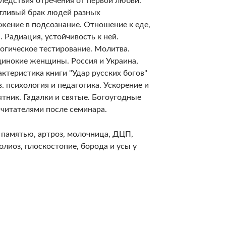
ледствия отречения от первой любви.
тливый брак людей разных
жение в подсознание. Отношение к еде,
 Радиация, устойчивость к ней.
огическое тестирование. Молитва.
динокие женщины. Россия и Украина,
актеристика книги "Удар русских богов"
. психология и педагогика. Ускорение и
ятник. Гадалки и святые. Богоугодные
 читателями после семинара.
 памятью, артроз, молочница, ДЦП,
олиоз, плоскостопие, борода и усы у