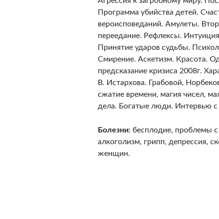
Агрессия к загробному миру. Пос
Программа убийства детей. Счас
вероисповеданий. Амулеты. Втор
переедание. Рефлексы. Интуиция.
Принятие ударов судьбы. Психол
Смирение. Аскетизм. Красота. О
предсказание кризиса 2008г. Хар
В. Истархова. Грабовой, Норбеков
сжатие времени, магия чисел, ма
дела. Богатые люди. Интервью с
Болезни
: бесплодие, проблемы с
алкоголизм, грипп, депрессия, ск
женщин.