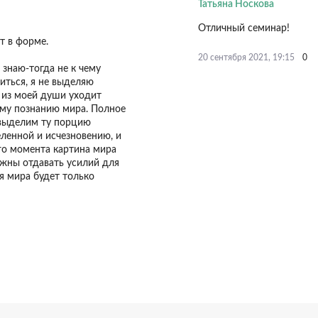
Татьяна Носкова
Отличный семинар!
т в форме.
0
20 сентября 2021, 19:15
 знаю-тогда не к чему
миться, я не выделяю
, из моей души уходит
му познанию мира. Полное
 выделим ту порцию
еленной и исчезновению, и
го момента картина мира
жны отдавать усилий для
я мира будет только