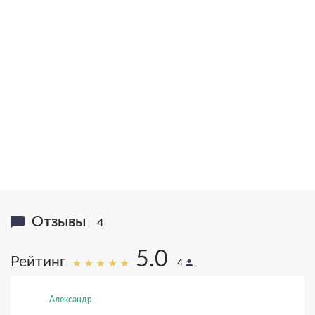
вручена статуэтка Святой Ксении
20,000,000
>1,000,000
книг в тираже
писем
16
25
языков
лет исследований
Отзывы
4
5.0
Рейтинг
4
Александр