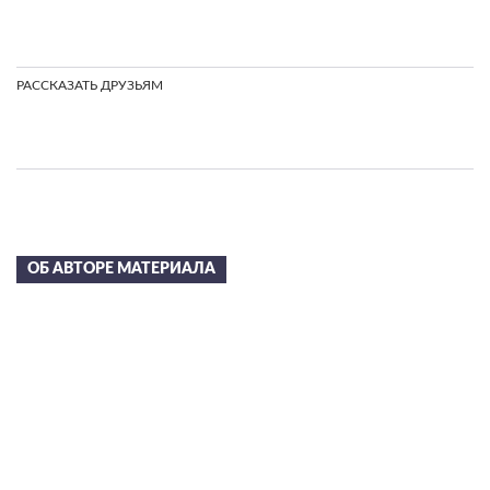
РАССКАЗАТЬ ДРУЗЬЯМ
Скопировать
ссылку
ОБ АВТОРЕ МАТЕРИАЛА
Сергей Николаевич
Лазарев
в 2002 году С.Н. Лазареву была присуждена художественная
премия “Петрополь” за свод книг “Диагностика кармы” и