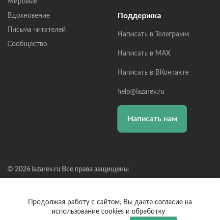
Мировые
Поддержка
Вдохновение
Письма читателей
Написать в Телеграмм
Сообщество
Написать в MAX
Написать в ВКонтакте
help@lazarev.ru
Написать нам
© 2026 lazarev.ru Все права защищены
Лазарев Сергей Николаевич (ИП) ИНН: 782570100635, ОГРНИП:
314784729300600, Р/С: 40802810102570002043,
Банк: ОАО "АЛЬФА-БАНК" БИК: 044525593, К/С:
Продолжая работу с сайтом, Вы даете согласие на
30101810200000000593
использование cookies и обработку