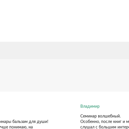
16
языков
л
Владимир
Семинар волшебный.
минары бальзам для души!
Особенно, после книг и 
лучше понимаю, на
слушал с большим интере