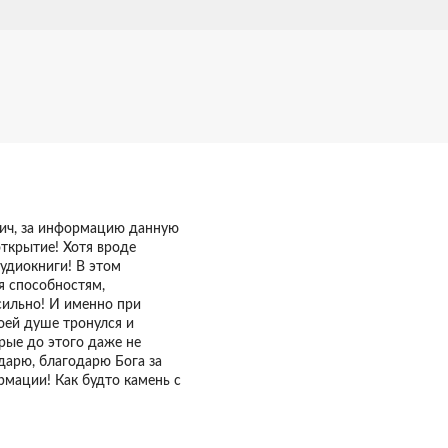
вич, за информацию данную
открытие! Хотя вроде
аудиокниги! В этом
я способностям,
 сильно! И именно при
оей душе тронулся и
рые до этого даже не
одарю, благодарю Бога за
рмации! Как будто камень с