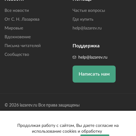
Все новости
Частые вопросы
От С. Н. Лазарева
Где купить
Мировые
help@lazarev.ru
Вдохновение
Поддержка
Письма читателей
Сообщество
help@lazarev.ru
Написать нам
© 2026 lazarev.ru Все права защищены
Лазарев Сергей Николаевич (ИП) ИНН: 782570100635, ОГРНИП:
314784729300600, Р/С: 40802810102570002043,
Банк: ОАО "АЛЬФА-БАНК" БИК: 044525593, К/С:
Продолжая работу с сайтом, Вы даете согласие на
30101810200000000593
использование cookies и обработку