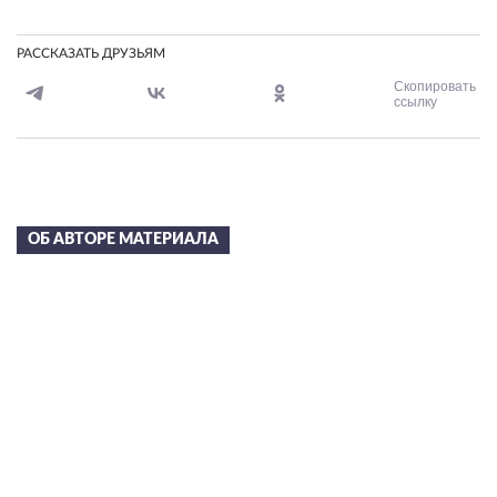
РАССКАЗАТЬ ДРУЗЬЯМ
Скопировать
ссылку
ОБ АВТОРЕ МАТЕРИАЛА
Сергей Николаевич
Лазарев
в 2002 году С.Н. Лазареву была присуждена художественная
премия “Петрополь” за свод книг “Диагностика кармы” и
вручена статуэтка Святой Ксении