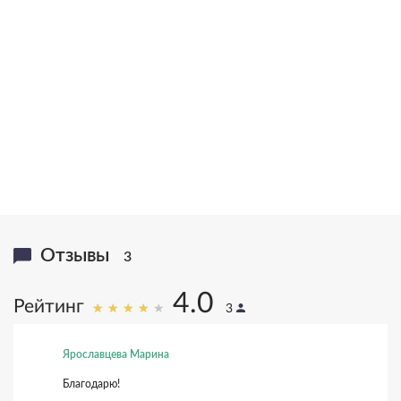
20,000,000
>1,000,000
книг в тираже
писем
16
25
языков
лет исследований
Отзывы
3
4.0
Рейтинг
3
Ярославцева Марина
Благодарю!