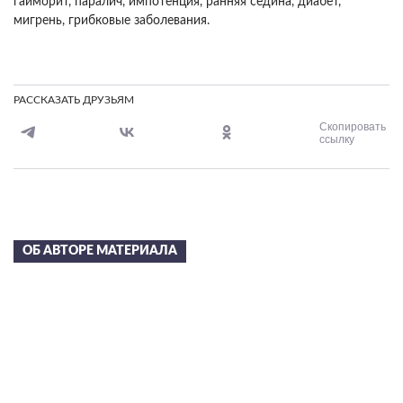
гайморит, паралич, импотенция, ранняя седина, диабет,
мигрень, грибковые заболевания.
РАССКАЗАТЬ ДРУЗЬЯМ
Скопировать
ссылку
ОБ АВТОРЕ МАТЕРИАЛА
Сергей Николаевич
Лазарев