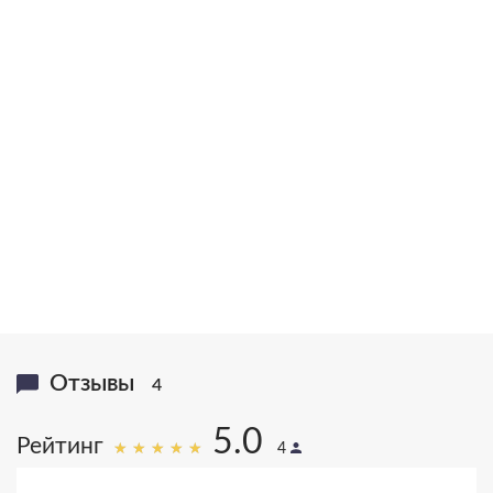
в 2002 году С.Н. Лазареву была присуждена художественная
премия “Петрополь” за свод книг “Диагностика кармы” и
вручена статуэтка Святой Ксении
20,000,000
>1,000,000
книг в тираже
писем
16
25
языков
лет исследований
Отзывы
4
5.0
Рейтинг
4