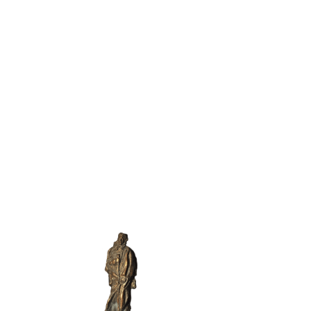
Сергей Николае
Лазарев
в 2002 году С.Н. Лазареву
художественная премия “Пе
книг “Диагностика кармы” и
Святой Ксении
20,000,000
книг в тираже
п
16
языков
л