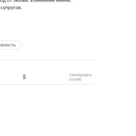
ход от любви. Изменение имени.
 супругов.
вность
Скопировать
ссылку