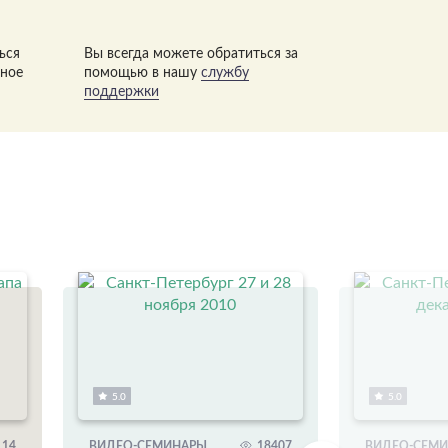
ься
Вы всегда можете обратиться за
нное
помощью в нашу
службу
поддержки
5.0
5.0
114
ВИДЕО-СЕМИНАРЫ
18407
ВИДЕО-СЕМ