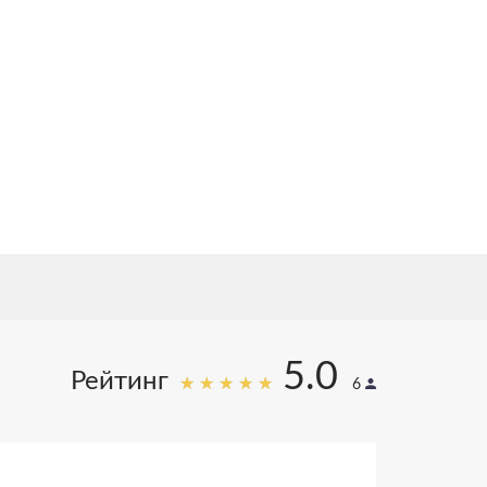
>1,000,000
исем
25
ет исследований
5.0
Рейтинг
6