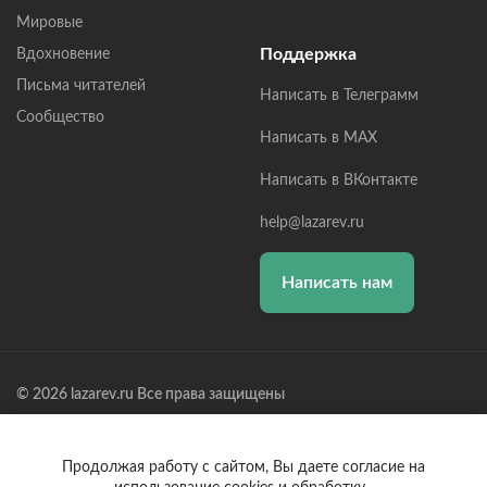
Мировые
Поддержка
Вдохновение
Письма читателей
Написать в Телеграмм
Сообщество
Написать в MAX
Написать в ВКонтакте
help@lazarev.ru
Написать нам
© 2026 lazarev.ru Все права защищены
Лазарев Сергей Николаевич (ИП) ИНН: 782570100635, ОГРНИП:
314784729300600, Р/С: 40802810102570002043,
Банк: ОАО "АЛЬФА-БАНК" БИК: 044525593, К/С:
Продолжая работу с сайтом, Вы даете согласие на
30101810200000000593