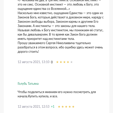
«У человека не два, а три инстинкта. Основной инстинкт —
это не секс. Основной инстинкт — это любовь к Богу, это
ощущение единства со Вселенной...»
Насколько мне известно, ощущение Единства — это один из
Законов Бога, которые действуют в духовном мире, наряду с
Законом свободы выбора, Законом кармы и другими Его
Законами. А инстинкты — это законы для нашего тела.
Называя любовь к Богу инстинктом, мы понижаем её статус,
как бы девальвируем. В то время как Закон Бога должен
иметь приоритет над инстинктами тела.
Прошу уважаемого Сергея Николаевича тщательно
разобраться в этом вопросе, ибо ошибка здесь может очень
дорого стоить!
12 августа 2021, 13:10
0
Голубь Татьяна
Чтобы поделиться мнением его нужно посмотреть для
начала.Купить купила, и все.
12 августа 2021, 12:53
+1