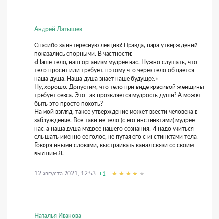
Андрей Латышев
Спасибо за интересную лекцию! Правда, пара утверждений
показались спорными. В частности:
«Наше тело, наш организм мудрее нас. Нужно слушать, что
тело просит или требует, потому что через тело общается
наша душа. Наша душа знает наше будущее.»
Ну, хорошо. Допустим, что тело при виде красивой женщины
требует секса. Это так проявляется мудрость души? А может
быть это просто похоть?
На мой взгляд, такое утверждение может ввести человека в
заблуждение. Все-таки не тело (с его инстинктами) мудрее
нас, а наша душа мудрее нашего сознания. И надо учиться
слышать именно её голос, не путая его с инстинктами тела.
Говоря иными словами, выстраивать канал связи со своим
высшим Я.
12 августа 2021, 12:53
+1
Наталья Иванова