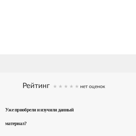
исем
25
ет исследований
Рейтинг
нет оценок
Уже приобрели и изучили данный
материал?