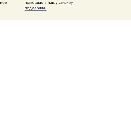
нное
помощью в нашу
службу
поддержки
вич
 была присуждена
трополь” за свод
 вручена статуэтка
>1,000,000