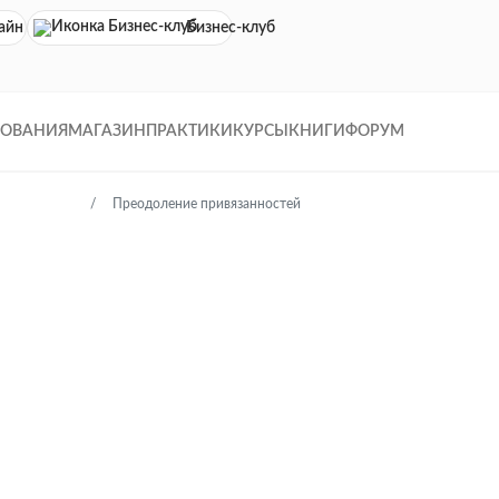
айн кинотеатр
Бизнес-клуб
ДОВАНИЯ
МАГАЗИН
ПРАКТИКИ
КУРСЫ
КНИГИ
ФОРУМ
Ступень 3
Преодоление привязанностей
Ступень 3
реодоление привязанност
7 видео
9 аудио