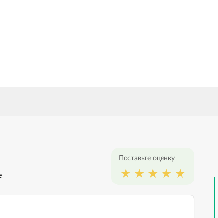
книг в тираже
п
16
языков
л
Поставьте оценку
е