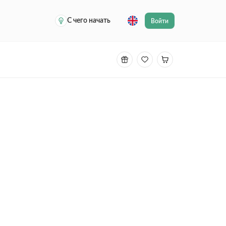
С чего начать
Войти
ей