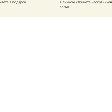
чаете в подарок
в личном кабинете неограниче
время
Сергей Николае
Лазарев
в 2002 году С.Н. Лазареву
художественная премия “Пе
книг “Диагностика кармы” и
Святой Ксении
20,000,000