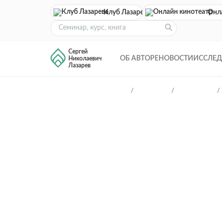
Клуб Лазарева
Онл
Сергей
ОБ АВТОРЕ
НОВОСТИ
ИССЛЕ
Николаевич
Лазарев
Главная
Магазин
Подборки
П