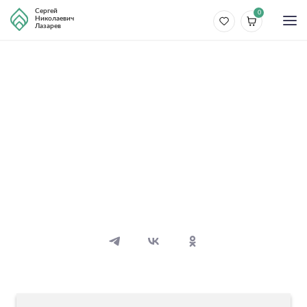
Сергей
0
Николаевич
Лазарев
Разные темы
Выключение программы
самоуничтожения
16 видео
21 аудио