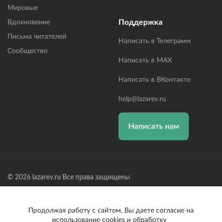
Мировые
Поддержка
Вдохновение
Письма читателей
Написать в Телеграмм
Сообщество
Написать в MAX
Написать в ВКонтакте
help@lazarev.ru
Написать нам
© 2026 lazarev.ru Все права защищены
Лазарев Сергей Николаевич (ИП) ИНН: 782570100635, ОГРНИП:
314784729300600, Р/С: 40802810102570002043,
Банк: ОАО "АЛЬФА-БАНК" БИК: 044525593, К/С:
Продолжая работу с сайтом, Вы даете согласие на
30101810200000000593
использование cookies и обработку