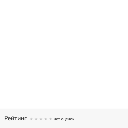
Лазарев
в 2002 году С.Н. Лазареву была присуждена художественная
премия “Петрополь” за свод книг “Диагностика кармы” и
вручена статуэтка Святой Ксении
20,000,000
>1,000,000
книг в тираже
писем
16
25
языков
лет исследований
Рейтинг
нет оценок