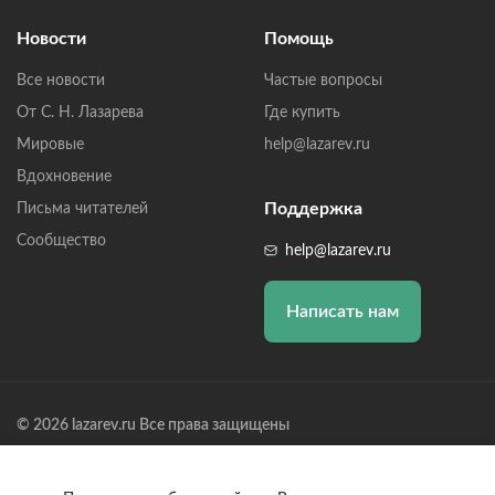
Новости
Помощь
Все новости
Частые вопросы
От С. Н. Лазарева
Где купить
Мировые
help@lazarev.ru
Вдохновение
Поддержка
Письма читателей
Сообщество
help@lazarev.ru
Написать нам
© 2026 lazarev.ru Все права защищены
Лазарев Сергей Николаевич (ИП) ИНН: 782570100635, ОГРНИП:
314784729300600, Р/С: 40802810102570002043,