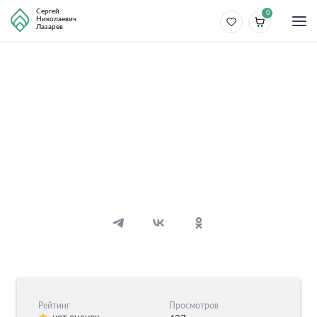
Сергей
0
Николаевич
Лазарев
Разные темы
Очищение кармы рода
12 видео
15 аудио
Рейтинг
Просмотров