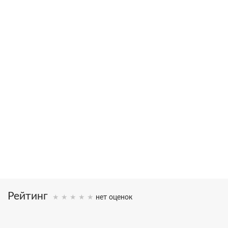
в 2002 году С.Н. Лазареву была присуждена художественная
премия “Петрополь” за свод книг “Диагностика кармы” и
вручена статуэтка Святой Ксении
20,000,000
>1,000,000
книг в тираже
писем
16
25
языков
лет исследований
Рейтинг
нет оценок