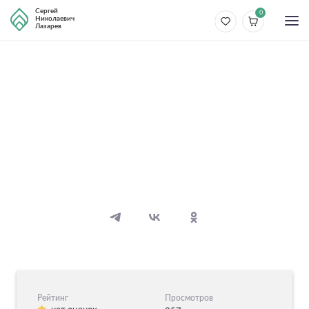
Сергей
0
Николаевич
Лазарев
Разные темы
Гармония в семье
13 видео
21 аудио
Рейтинг
Просмотров