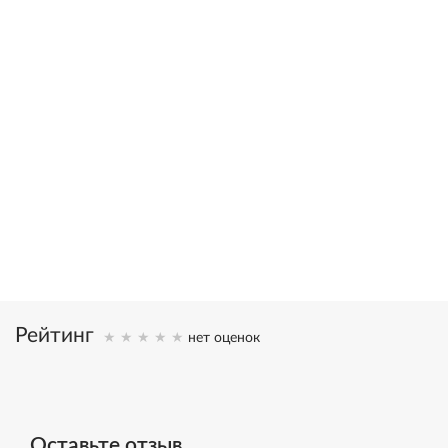
в 2002 году С.Н. Лазареву была присуждена художественная
премия “Петрополь” за свод книг “Диагностика кармы” и
вручена статуэтка Святой Ксении
20,000,000
>1,000,000
книг в тираже
писем
16
25
языков
лет исследований
Рейтинг
нет оценок
Оставьте отзыв