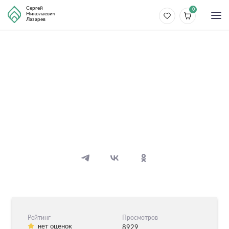
Сергей
0
Николаевич
Лазарев
Болезни
Заикание
10 видео
10 аудио
Рейтинг
Просмотров
нет оценок
8929