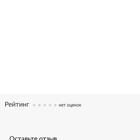
в 2002 году С.Н. Лазареву была присуждена художественная
премия “Петрополь” за свод книг “Диагностика кармы” и
вручена статуэтка Святой Ксении
20,000,000
>1,000,000
книг в тираже
писем
16
25
языков
лет исследований
Рейтинг
нет оценок
Оставьте отзыв