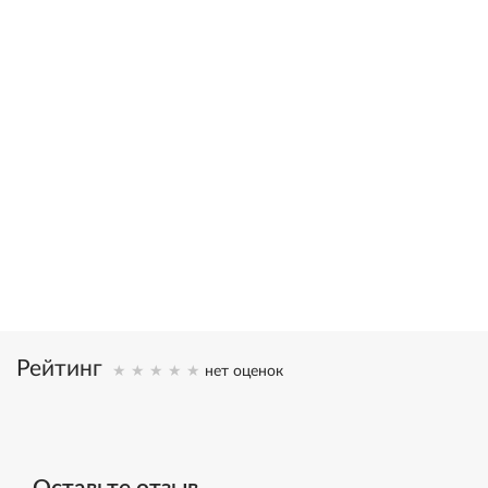
в 2002 году С.Н. Лазареву была присуждена художественная
премия “Петрополь” за свод книг “Диагностика кармы” и
вручена статуэтка Святой Ксении
20,000,000
>1,000,000
книг в тираже
писем
16
25
языков
лет исследований
Рейтинг
нет оценок