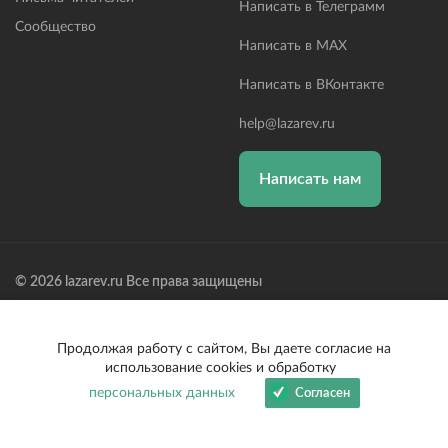
Написать в Телеграмм
Сообщество
Написать в MAX
Написать в ВКонтакте
help@lazarev.ru
Написать нам
© 2026 lazarev.ru Все права защищены
Лазарев Сергей Николаевич (ИП) ИНН: 782570100635, ОГРНИП:
314784729300600, Р/С: 40802810102570002043,
Банк: ОАО "АЛЬФА-БАНК" БИК: 044525593, К/С:
Продолжая работу с сайтом, Вы даете согласие на
30101810200000000593
использование cookies и обработку
персональных данных
Согласен