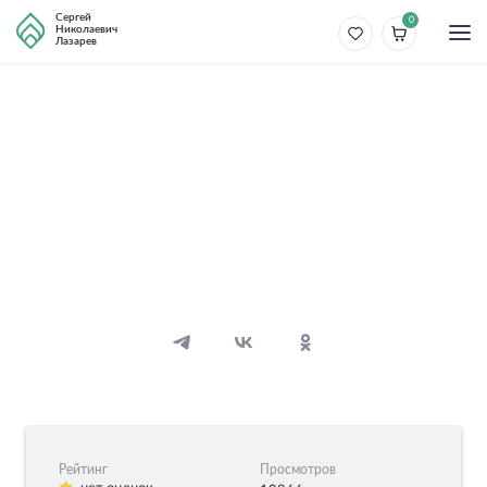
Сергей
0
Николаевич
Лазарев
Болезни
Рак легких
12 видео
12 аудио
Рейтинг
Просмотров