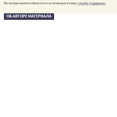
Вы всегда можете обратиться за помощью в нашу
службу поддержки
ОБ АВТОРЕ МАТЕРИАЛА
Сергей Николаевич
Лазарев
в 2002 году С.Н. Лазареву была присуждена художественная
премия “Петрополь” за свод книг “Диагностика кармы” и
вручена статуэтка Святой Ксении
20,000,000
>1,000,000
книг в тираже
писем
16
25
языков
лет исследований