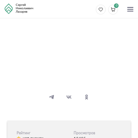
Сергей
0
Николаевич
Лазарев
Болезни
Проблемы с психикой
10 видео
10 аудио
Рейтинг
Просмотров