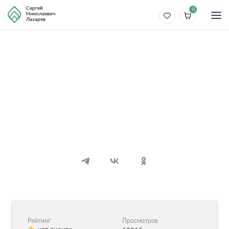
Сергей
0
Николаевич
Лазарев
Болезни
Позвоночник
14 видео
14 аудио
Рейтинг
Просмотров