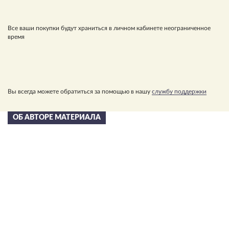
Все ваши покупки будут храниться в личном кабинете неограниченное
время
Вы всегда можете обратиться за помощью в нашу
службу поддержки
ОБ АВТОРЕ МАТЕРИАЛА
Сергей Николаевич
Лазарев
в 2002 году С.Н. Лазареву была присуждена художественная
премия “Петрополь” за свод книг “Диагностика кармы” и
вручена статуэтка Святой Ксении