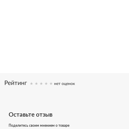
20,000,000
>1,000,000
книг в тираже
писем
16
25
языков
лет исследований
Рейтинг
нет оценок
Оставьте отзыв
Поделитесь своим мнением о товаре