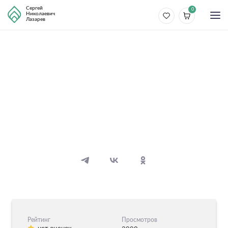
Сергей
0
Николаевич
Лазарев
Болезни
Пиелонефрит
5 видео
5 аудио
Рейтинг
Просмотров