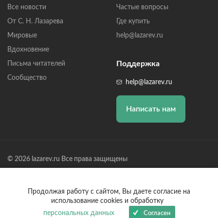
Все новости
Частые вопросы
От С. Н. Лазарева
Где купить
Мировые
help@lazarev.ru
Вдохновение
Поддержка
Письма читателей
Сообщество
help@lazarev.ru
Написать нам
© 2026 lazarev.ru Все права защищены
Лазарев Сергей Николаевич (ИП) ИНН: 782570100635, ОГРНИП:
314784729300600, Р/С: 40802810102570002043,
Банк: ОАО "АЛЬФА-БАНК" БИК: 044525593, К/С:
Продолжая работу с сайтом, Вы даете согласие на
30101810200000000593
использование cookies и обработку
персональных данных
Согласен