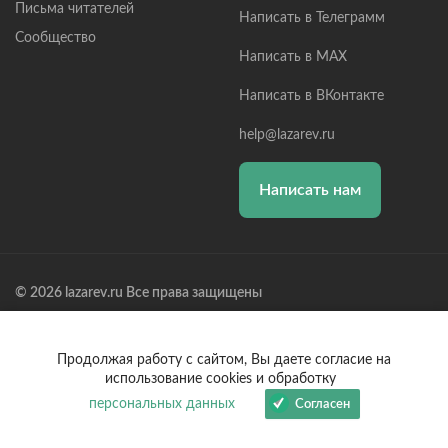
Письма читателей
Написать в Телеграмм
Сообщество
Написать в MAX
Написать в ВКонтакте
help@lazarev.ru
Написать нам
© 2026 lazarev.ru Все права защищены
Лазарев Сергей Николаевич (ИП) ИНН: 782570100635, ОГРНИП:
314784729300600, Р/С: 40802810102570002043,
Банк: ОАО "АЛЬФА-БАНК" БИК: 044525593, К/С:
Продолжая работу с сайтом, Вы даете согласие на
30101810200000000593
использование cookies и обработку
персональных данных
Согласен