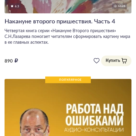
6626
6.3
Накануне второго пришествия. Часть 4
Четвертая книга серии «Накануне Второго пришествия»
С.Н.Лазарева помогает читателям сформировать картину мира
в ее главных аспектах.
Купить
890
ПОПУЛЯРНОЕ
НОВИНКА