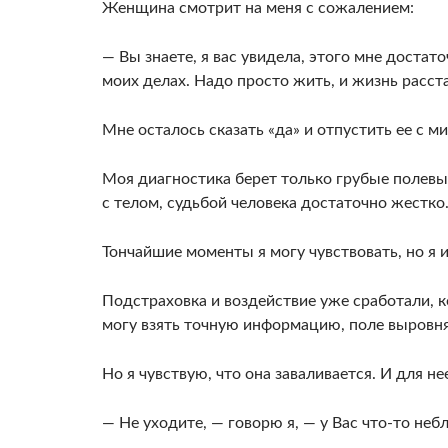
Женщина смотрит на меня с сожалением:
— Вы знаете, я вас увидела, этого мне доста­т
моих де­лах. Надо просто жить, и жизнь расст
Мне осталось сказать «да» и отпустить ее с ми
Моя диагностика берет только грубые поле­в
с те­лом, судьбой человека достаточно жестко
Тончай­шие моменты я могу чувствовать, но я и
Подстраховка и воздействие уже сработали, к
могу взять точную информацию, поле выровня
Но я чувствую, что она заваливается. И для не
— Не уходите, — говорю я, — у Вас что-то не­б