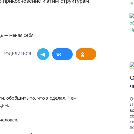
 прикосновение к этим структурам
ПОДЕЛИТЬСЯ
О
ч
и, обобщить то, что я сделал. Чем
О
щим.
Л
в
с
человек.
со
п