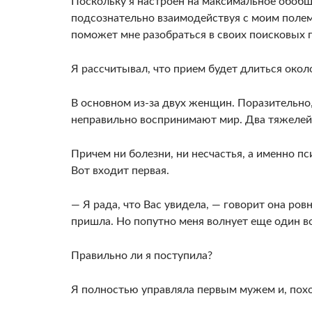
Поскольку я настроен на максимальное обобще
подсознательно взаимодействуя с моим по­ле
поможет мне разобраться в своих поисковых 
Я рассчитывал, что прием будет длиться окол
В основном из-за двух женщин. Поразительно, 
неправильно воспринимают мир. Два тяжелей
Причем ни болезни, ни несчастья, а именно п
Вот входит первая.
— Я рада, что Вас увидела, — говорит она ров
при­шла. Но попутно меня волнует еще один в
Правильно ли я поступила?
Я полностью управля­ла первым мужем и, похо