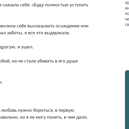
п
я сказала себе: «Буду полностью уступать
и
п
че
с
озво­лила себе высказывать осуждение или
вал заботы, я все это выдержала.
другую, и ушел.
обой, но не стала убивать в его душе
к.
а любовь нужно бороться, в первую
авильно, но я не могу понять, в чем дело.