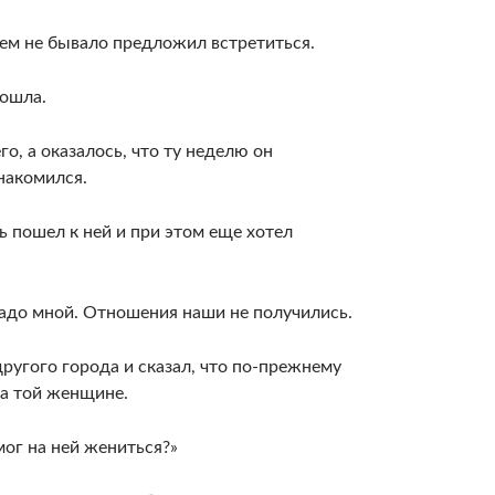
 чем не бывало предложил встретиться.
тошла.
о, а оказа­лось, что ту неделю он
накомился.
ь пошел к ней и при этом еще хотел
надо мной. От­ношения наши не получились.
ругого города и ска­зал, что по-прежнему
на той женщине.
ог на ней женить­ся?»