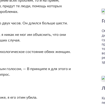
ние всех проблем, то и на прием,
м, придут те люди, помощь которых
проблемах.
Г
о двух часов. Он длился больше шести.
О
я никак не мог им объяснить, что они
д
ших случая.
су
пр
т
сихологическое состояние обеих женщин.
в
р
з
­ным голосом, — В принципе я для этого и
опрос.
Л
же, я его этим убила.
Ка
п