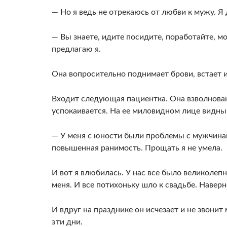
— Но я ведь не отрекаюсь от любви к мужу. Я 
— Вы знаете, идите посидите, поработайте, мо
предлагаю я.
Она вопросительно поднимает брови, встает и
Входит следующая пациентка. Она взвол­нован
успокаивается. На ее миловидном лице видны
— У меня с юности были проблемы с мужчина­м
повышенная ранимость. Прощать я не умела.
И вот я влюби­лась. У нас все было великолеп
меня. И все потихоньку шло к свадьбе. Наверн
И вдруг на празднике он исчезает и не зво­нит
эти дни.