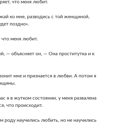
ряет, что меня любит.
жай ко мне, разводись с той женщиной,
удет поздно».
, что меня любит.
, — объясняет он, — Она проститутка и к
вонит мне и признается в любви. А потом я
нщи­ны.
час я в жутком состоянии, у меня развалена
я, что происходит.
м роду научились любить, но не научились