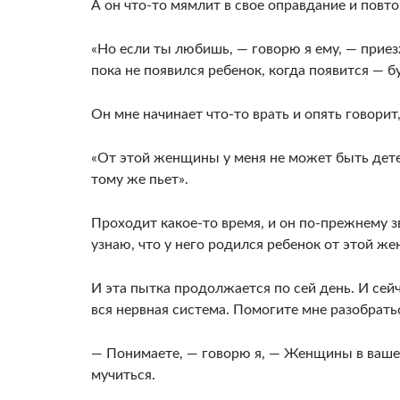
А он что-то мямлит в свое оправдание и по­вто
«Но если ты любишь, — говорю я ему, — приез
пока не появился ребенок, когда появится — б
Он мне начинает что-то врать и опять говорит
«От этой женщины у меня не может быть детей
тому же пьет».
Проходит какое-то время, и он по-прежне­му з
узнаю, что у него родился ребенок от этой же
И эта пытка продолжается по сей день. И сей­
вся нервная система. Помогите мне разобратьс
— Понимаете, — говорю я, — Женщины в ва­ше
му­читься.