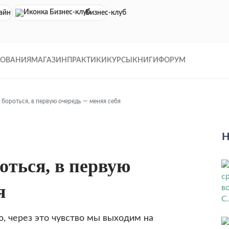
айн кинотеатр
Бизнес-клуб
ДОВАНИЯ
МАГАЗИН
ПРАКТИКИ
КУРСЫ
КНИГИ
ФОРУМ
бороться, в первую очередь — меняя себя
Н
оться, в первую
я
, через это чувство мы выходим на