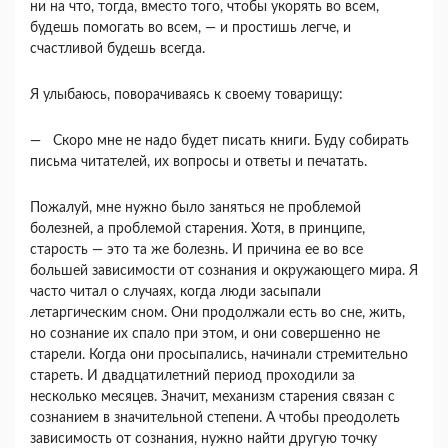
ни на что, тогда, вместо того, что­бы укорять во всем,
будешь помогать во всем, — и простишь легче, и
счастливой будешь всегда.
Я улыбаюсь, поворачиваясь к своему товарищу:
— Скоро мне не надо будет писать книги. Буду собирать
письма читателей, их вопросы и ответы и печатать.
Пожалуй, мне нужно было заняться не пробле­мой
болезней, а проблемой старения. Хотя, в принципе,
старость — это та же болезнь. И причи­на ее во все
большей зависимости от сознания и окружающего мира. Я
часто читал о случаях, ко­гда люди засыпали
летаргическим сном. Они продолжали есть во сне, жить,
но сознание их спа­ло при этом, и они совершенно не
старели. Когда они просыпались, начинали стремительно
стареть. И двадцатилетний период проходили за
несколько месяцев. Значит, механизм старения связан с
со­знанием в значительной степени. А чтобы преодо­леть
зависимость от сознания, нужно найти дру­гую точку