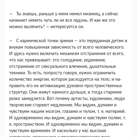
— Ты знаешь, раньше у меня немел мизинец, а сейчас
начинает неметь чуть ли не вся ладонь. И как же это
можно вылечить? — интересуется он.
— С кармической точки зрения — это передан­ная детям и
внукам повышенная зависимость от всего человеческого.
И здесь нужно включать ме­ханизм отстранения от всего,
что нас привязыва­ет: это голодание, уединение,
отстранение от сек­суального влечения, дыхательные
техники. То есть, попросту говоря, нужно ограничить
количе­ство энергии, которое расходуется на тело, и на­
править его на активизацию духовно-пространст­венных
структур. Они живут намного дольше, и тогда старение
резко замедлится. Вот почему ар­тисты, художники, люди
творческие стареют мед­леннее. Мы видим, думаем и
чувствуем нашим мозгом, глазами и телом, т. е. материей.
И одно­временно мы видим, думаем и чувствуем полем, т.
е. пространством. И одновременно мы видим, думаем и
чувствуем временем. И насколько у нас высокая