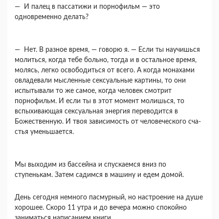
— И палец в пассатижи и порнофильм — это
одновременно делать?
— Нет. В разное время, — говорю я. — Если ты научишься
молиться, когда тебе больно, тогда и в остальное время,
молясь, легко освободиться от всего. А когда монахами
овладевали мыслен­ные сексуальные картины, то они
испытывали то же самое, когда человек смотрит
порнофильм. И если ты в этот момент молишься, то
вспыхиваю­щая сексуальная энергия переводится в
Божест­венную. И твоя зависимость от человеческого сча­
стья уменьшается.
Мы выходим из бассейна и спускаемся вниз по
ступенькам. Затем садимся в машину и едем домой.
День сегодня немного пасмурный, но настрое­ние на душе
хорошее. Скоро 11 утра и до вечера можно спокойно
заниматься написанием книги.