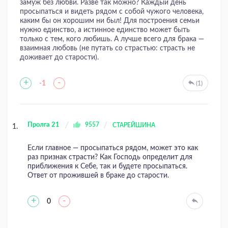
замуж без любви. Разве так можно? Каждый день
просыпаться и видеть рядом с собой чужого человека,
каким бы он хорошим ни был! Для построения семьи
нужно единство, а истинное единство может быть
только с тем, кого любишь. А лучше всего для брака —
взаимная любовь (не путать со страстью: страсть не
доживает до старости).
+
-
-1
(1)
Пролга 21
9557
СТАРЕЙШИНА
Если главное — просыпаться рядом, может это как
раз признак страсти? Как Господь определит для
приближения к Себе, так и будете просыпаться.
Ответ от прожившей в браке до старости.
+
-
0