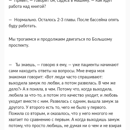
— Привет, — говорит он, садясь в машину. — Как идет
работа над книгой?
— Нормально. Осталось 2-3 главы. После бас­сейна опять
буду работать.
Мы трогаемся и продолжаем двигаться по Большому
проспекту.
— Ты знаешь, — говорю я ему, — уже пациен­ты начинают
сами находить ответы на вопросы. Мне вчера моя
знакомая говорит: «Вот люди часто спрашивают:
выходила замуж по любви, а потом развелась. В чем же
дело?» А я поняла, в чем. По­тому что, когда выходила,
любила за что-то, а по­том это качество уходит, и любовь
уходит вместе с ним. Развелась с одним, вышла замуж за
другого. У второго есть то, чего не было у первого.
Пожила со вторым, и оказалось, что у него многого не
хва­тает по сравнению с первым. А когда выходишь замуж
потому, что просто любишь, не думая ни о чем и не взирая