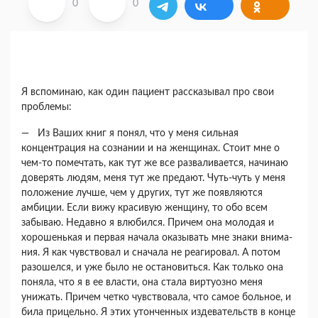
0
0
Я вспоминаю, как один пациент рассказывал про свои
проблемы:
— Из Ваших книг я понял, что у меня сильная
концентрация на сознании и на женщинах. Стоит мне о
чем-то помечтать, как тут же все развалива­ется, начинаю
доверять людям, меня тут же пре­дают. Чуть-чуть у меня
положение лучше, чем у других, тут же появляются
амбиции. Если вижу красивую женщину, то обо всем
забываю. Недав­но я влюбился. Причем она молодая и
хорошень­кая и первая начала оказывать мне знаки внима­
ния. Я как чувствовал и сначала не реагировал. А потом
разошелся, и уже было не остановиться. Как только она
поняла, что я в ее власти, она ста­ла виртуозно меня
унижать. Причем четко чувст­вовала, что самое больное, и
била прицельно. Я этих утонченных издевательств в конце