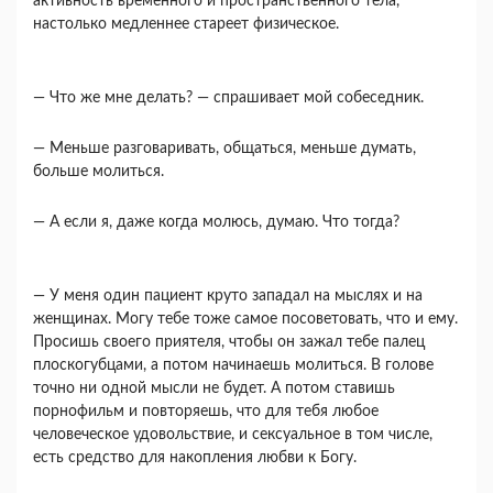
активность временного и пространствен­ного тела,
настолько медленнее стареет физи­ческое.
— Что же мне делать? — спрашивает мой собе­седник.
— Меньше разговаривать, общаться, меньше думать,
больше молиться.
— А если я, даже когда молюсь, думаю. Что тогда?
— У меня один пациент круто западал на мыс­лях и на
женщинах. Могу тебе тоже самое посове­товать, что и ему.
Просишь своего приятеля, что­бы он зажал тебе палец
плоскогубцами, а потом начинаешь молиться. В голове
точно ни одной мысли не будет. А потом ставишь
порнофильм и повторяешь, что для тебя любое
человеческое удо­вольствие, и сексуальное в том числе,
есть средст­во для накопления любви к Богу.