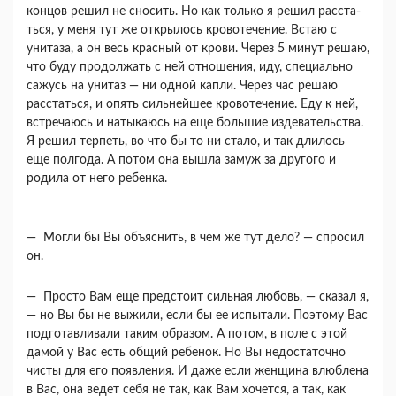
концов решил не сносить. Но как только я решил расста­
ться, у меня тут же открылось кровотечение. Встаю с
унитаза, а он весь красный от крови. Че­рез 5 минут решаю,
что буду продолжать с ней от­ношения, иду, специально
сажусь на унитаз — ни одной капли. Через час решаю
расстаться, и опять сильнейшее кровотечение. Еду к ней,
встречаюсь и натыкаюсь на еще большие издевательства.
Я решил терпеть, во что бы то ни стало, и так дли­лось
еще полгода. А потом она вышла замуж за другого и
родила от него ребенка.
— Могли бы Вы объяснить, в чем же тут дело? — спросил
он.
— Просто Вам еще предстоит сильная лю­бовь, — сказал я,
— но Вы бы не выжили, если бы ее испытали. Поэтому Вас
подготавливали та­ким образом. А потом, в поле с этой
дамой у Вас есть общий ребенок. Но Вы недостаточно
чисты для его появления. И даже если женщина влюбле­на
в Вас, она ведет себя не так, как Вам хочется, а так, как