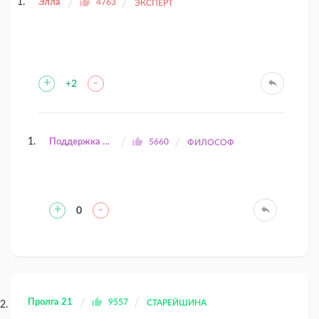
Элла
4763
ЭКСПЕРТ
+
-
+2
Поддержка Lazarev.ru
5660
ФИЛОСОФ
+
-
0
Пролга 21
9557
СТАРЕЙШИНА