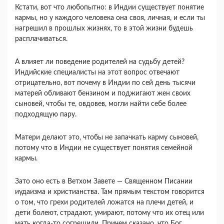
Кстати, вот что любопытно: в Индии существует понятие
кармы, но у каждого человека она своя, личная, и если ты
нагрешил в прошлых жизнях, то в этой жизни будешь
расплачиваться.
А влияет ли поведение родителей на судьбу детей?
Индийские специалисты на этот вопрос отвечают
отрицательно, вот почему в Индии по сей день тысячи
матерей обливают бензином и поджигают жен своих
сыновей, чтобы те, овдовев, могли найти себе более
подходящую пару.
Матери делают это, чтобы не запачкать карму сыновей,
потому что в Индии не существует понятия семейной
кармы.
Зато оно есть в Ветхом Завете — Священном Писании
иудаизма и христианства. Там прямым текстом говорится
о том, что грехи родителей ложатся на плечи детей, и
дети болеют, страдают, умирают, потому что их отец или
мать когда-то согрешили. Причем сказано, что Бог