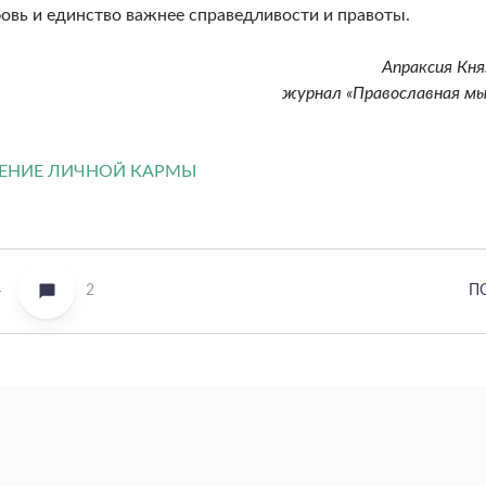
бовь и единство важнее справедливости и правоты.
Апраксия Кня
журнал «Православная мы
1
2
П