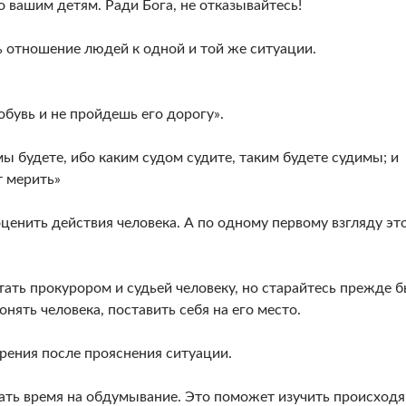
о вашим детям. Ради Бога, не отказывайтесь!
ь отношение людей к одной и той же ситуации.
обувь и не пройдешь его дорогу».
мы будете, ибо каким судом судите, таким будете судимы; и
т мерить»
оценить действия человека. А по одному первому взгляду эт
тать прокурором и судьей человеку, но старайтесь прежде 
нять человека, поставить себя на его место.
рения после прояснения ситуации.
дать время на обдумывание. Это поможет изучить происход