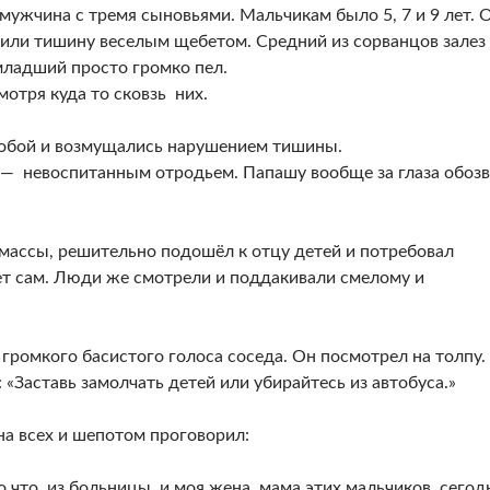
 мужчина с тремя сыновьями. Мальчикам было 5, 7 и 9 лет. 
шили тишину веселым щебетом. Средний из сорванцов залез
 младший просто громко пел.
мотря куда то сковзь них.
бой и возмущались нарушением тишины.
о — невоспитанным отродьем. Папашу вообще за глаза обоз
массы, решительно подошёл к отцу детей и потребовал
ает сам. Люди же смотрели и поддакивали смелому и
громкого басистого голоса соседа. Он посмотрел на толпу.
«Заставь замолчать детей или убирайтесь из автобуса.»
на всех и шепотом проговорил:
 что, из больницы, и моя жена, мама этих мальчиков, сегод