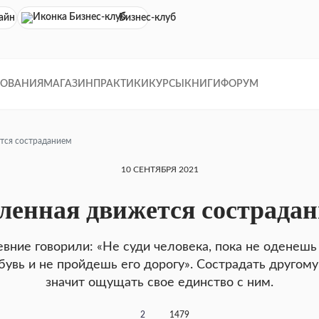
айн кинотеатр
Бизнес-клуб
ДОВАНИЯ
МАГАЗИН
ПРАКТИКИ
КУРСЫ
КНИГИ
ФОРУМ
тся состраданием
10 СЕНТЯБРЯ 2021
ленная движется сострада
вние говорили: «Не суди человека, пока не оденешь
бувь и не пройдешь его дорогу». Сострадать другому
значит ощущать свое единство с ним.
2
1479