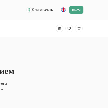
С чего начать
Войти
нием
 его
 –