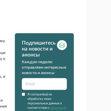
ку.
Подпишитесь
на новости и
ьше
анонсы
у я.
Каждую неделю
отправляем интересные
новости и анонсы
, и
Я согласен(на) на
обработку моих
 и
персональных данных в
ения
соответствии с
политикой