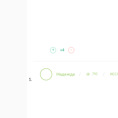
+
-
+4
Надежда
741
ИСС