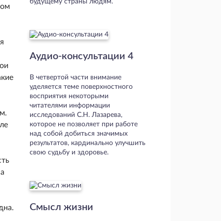
будущему страны людям.
зом
ая
Аудио-консультации 4
вои
акие
В четвертой части внимание
уделяется теме поверхностного
восприятия некоторыми
читателями информации
м.
исследований С.Н. Лазарева,
сле
которое не позволяет при работе
над собой добиться значимых
результатов, кардинально улучшить
свою судьбу и здоровье.
сть
 а
Смысл жизни
дна.