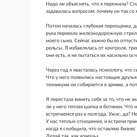
Надо ли объяснять, что я пережила? Сп
задавалась вопросом: почему он так со 
Потом началась глубокая переоценка, д
рука перевела железнодорожную стрелк
моего сына. Сейчас важно было отпусти
рельсы. Я избавлялась от контроля, тр
они есть, и не пытаться их насильно ос
Через год я хвасталась психологу, что 
Что у него появились настоящие друзья
техникума он собирается в армию, а пот
Я перестала винить себя за то, что не з
ли у него теплая шапка и ботинки. Что н
встречаемся раз в полгода. Ужас, да? Не
У нас теплые отношения, и встречи пр
когда я сообщила, что оставляю бизнес
Делай так, как хочешь».