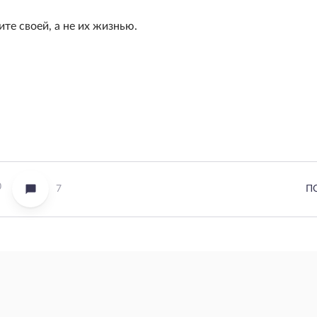
те своей, а не их жизнью.
0
7
П