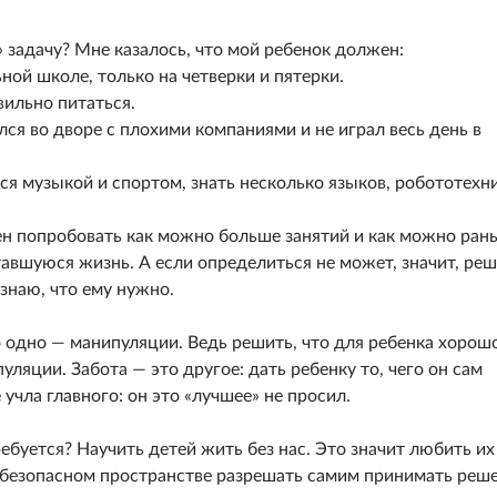
 задачу? Мне казалось, что мой ребенок должен:
ой школе, только на четверки и пятерки.
вильно питаться.
лся во дворе с плохими компаниями и не играл весь день в
ся музыкой и спортом, знать несколько языков, робототехни
ен попробовать как можно больше занятий и как можно ран
тавшуюся жизнь. А если определиться не может, значит, реш
 знаю, что ему нужно.
о одно — манипуляции. Ведь решить, что для ребенка хорошо
уляции. Забота — это другое: дать ребенку то, чего он сам
 учла главного: он это «лучшее» не просил.
ебуется? Научить детей жить без нас. Это значит любить их
м безопасном пространстве разрешать самим принимать реш