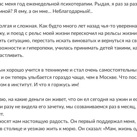
ас меня год еженедельной психотерапии. Рыдая, я раз за ра
мной? Я ему, а он мне… Неблагодарный!..
олгая и сложная. Как будто много лет назад чья-то уверенн
у, и поезд с рельс моей жизни перескочил на рельсы жизни
ть ситуацию, перестать искать виноватых и вернуться на с
евожности и гиперопеки, училась принимать детей такими, к
частливить.
сын хорошо учится в техникуме и стал очень самостоятельны
 и он теперь улыбается гораздо чаще, чем в Москве. Что по
ом в институт. И что я горжусь им!
наю, на какие деньги он живет, что он ел сегодня на ужин и е
и разу не видела его зачетку, мы созваниваемся раз в месяц,
т.
иносят нам настоящую радость. Он первый поддержал меня,
 в столице и уезжаю жить к морю. Он сказал: «Мам, жизнь о