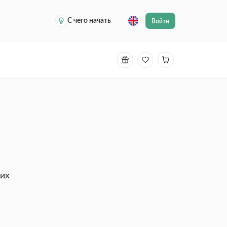
С чего начать
Войти
 их