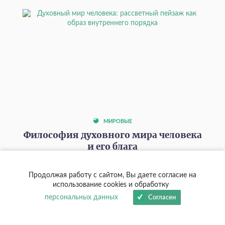
МИРОВЫЕ
Философия духовного мира человека
и его блага
Талант, ум и высокие идеалы принято считать вершиной
развития человека, но статья предупреждает об обратном —
Продолжая работу с сайтом, Вы даете согласие на
чем сильнее духовные способности, тем опаснее искушение
использование cookies и обработку
поставить их выше любви, и объясняет, как распознать этот
персональных данных
Согласен
скрытый идол в себе.
01 августа 2026
0
518