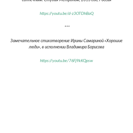
солнечным. Студия Метроном, 2013 год, Россия
https://youtu.be/d-z3OTDhBaQ
***
Замечательное стихотворение Ирины Самариной «Хорошие
люди», в исполнении Владимира Борисова
https://youtu.be/76Fj9kKQpsw