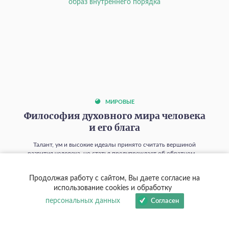
МИРОВЫЕ
Философия духовного мира человека
и его блага
Талант, ум и высокие идеалы принято считать вершиной
развития человека, но статья предупреждает об обратном —
чем сильнее духовные способности, тем опаснее искушение
поставить их выше любви, и объясняет, как распознать этот
Продолжая работу с сайтом, Вы даете согласие на
скрытый идол в себе.
использование cookies и обработку
01 августа 2026
0
411
персональных данных
Согласен