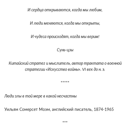
И сердца открываются, когда мы любим,
И люди меняются, когда мы открыты,
И чудеса происходят, когда мы верим!
Сунь-цзы
Китайский стратег и мыслитель, автор трактата о военной
стратегии «Искусство войны». VI век до н. э.
*****
Люди злы в той мере в какой несчастны
Уильям Сомерсет Моэм, английский писатель, 1874-1965
***