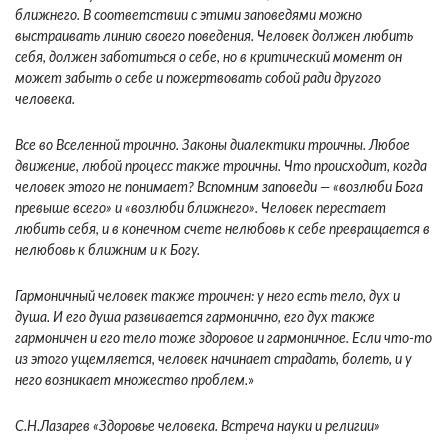
ближнего. В соответствии с этими заповедями можно
выстраивать линию своего поведения. Человек должен любить
себя, должен заботиться о себе, но в критический момент он
может забыть о себе и пожертвовать собой ради другого
человека.
Все во Вселенной троично. Законы диалектики троичны. Любое
движение, любой процесс также троичны. Что происходит, когда
человек этого не понимает? Вспомним заповеди — «возлюби Бога
превыше всего» и «возлюби ближнего». Человек перестает
любить себя, и в конечном счете нелюбовь к себе превращается в
нелюбовь к ближним и к Богу.
Гармоничный человек также троичен: у него есть тело, дух и
душа. И его душа развивается гармонично, его дух также
гармоничен и его тело тоже здоровое и гармоничное. Если что-то
из этого ущемляется, человек начинает страдать, болеть, и у
него возникает множество проблем.
»
С.Н.Лазарев «Здоровье человека. Встреча науки и религии»