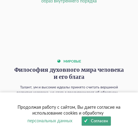
МИРОВЫЕ
Философия духовного мира человека
и его блага
Талант, ум и высокие идеалы принято считать вершиной
развития человека, но статья предупреждает об обратном —
чем сильнее духовные способности, тем опаснее искушение
поставить их выше любви, и объясняет, как распознать этот
Продолжая работу с сайтом, Вы даете согласие на
скрытый идол в себе.
использование cookies и обработку
01 августа 2026
0
520
персональных данных
Согласен