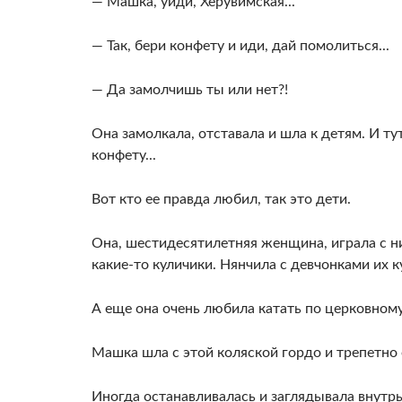
— Машка, уйди, Херувимская...
— Так, бери конфету и иди, дай помолиться...
— Да замолчишь ты или нет?!
Она замолкала, отставала и шла к детям. И 
конфету...
Вот кто ее правда любил, так это дети.
Она, шестидесятилетняя женщина, играла с н
какие-то куличики. Нянчила с девчонками их к
А еще она очень любила катать по церковном
Машка шла с этой коляской гордо и трепетно
Иногда останавливалась и заглядывала внутрь