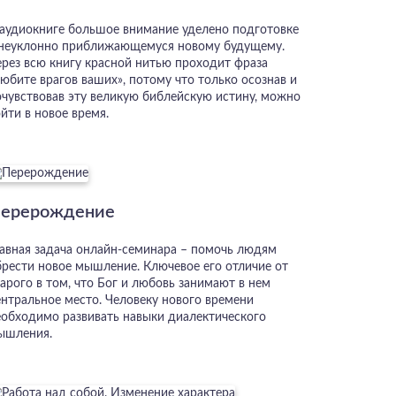
 аудиокниге большое внимание уделено подготовке
 неуклонно приближающемуся новому будущему.
ерез всю книгу красной нитью проходит фраза
юбите врагов ваших», потому что только осознав и
очувствовав эту великую библейскую истину, можно
йти в новое время.
ерерождение
лавная задача онлайн-семинара – помочь людям
брести новое мышление. Ключевое его отличие от
арого в том, что Бог и любовь занимают в нем
ентральное место. Человеку нового времени
еобходимо развивать навыки диалектического
ышления.