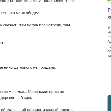
енщина тоже кивала. И после меня тоже...
Р
 тех, кто меня обидел.
х
к сказали, там не так посмотрели, там
В
м
п
А
ия.
пр
с
ха
е никогда никого не прощала.
на ее могилке... Маленькое простое
 деревянный крест.
стой маленький провинциальный приход —