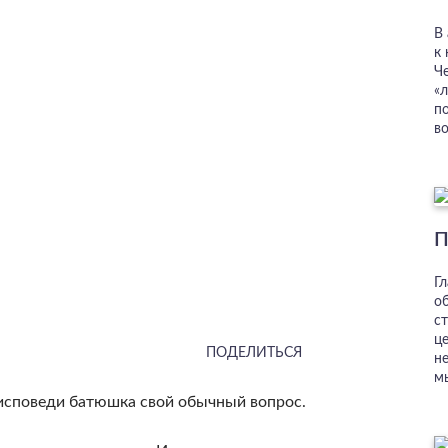
В
к
Ч
«л
п
во
П
Г
о
ст
ц
ПОДЕЛИТЬСЯ
н
м
 исповеди батюшка свой обычный вопрос.