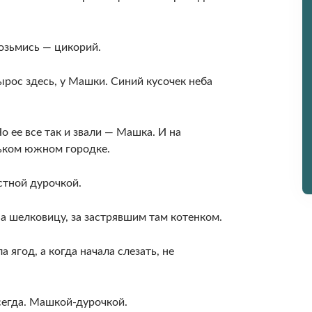
возьмись — цикорий.
ырос здесь, у Машки. Синий кусочек неба
о ее все так и звали — Машка. И на
ньком южном городке.
стной дурочкой.
на шелковицу, за застрявшим там котенком.
а ягод, а когда начала слезать, не
сегда. Машкой-дурочкой.