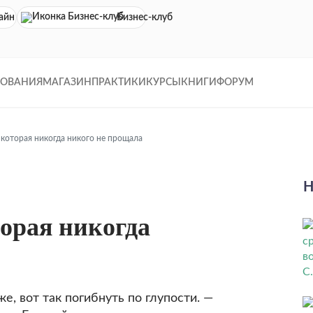
айн кинотеатр
Бизнес-клуб
ДОВАНИЯ
МАГАЗИН
ПРАКТИКИ
КУРСЫ
КНИГИ
ФОРУМ
, которая никогда никого не прощала
Н
торая никогда
е, вот так погибнуть по глупости. —