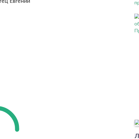
тец Евгений
Л