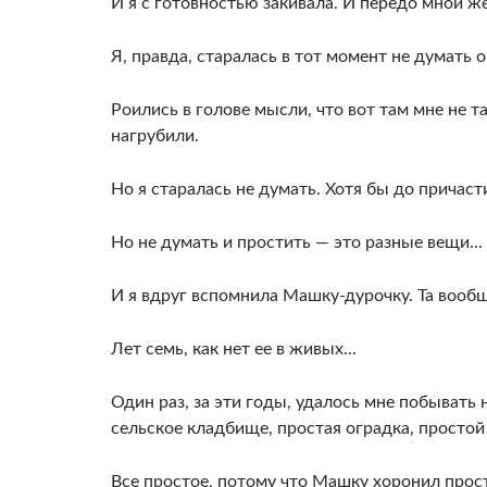
И я с готовностью закивала. И передо мной ж
Я, правда, старалась в тот момент не думать о
Роились в голове мысли, что вот там мне не та
нагрубили.
Но я старалась не думать. Хотя бы до причаст
Но не думать и простить — это разные вещи...
И я вдруг вспомнила Машку-дурочку. Та вообщ
Лет семь, как нет ее в живых...
Один раз, за эти годы, удалось мне побывать 
сельское кладбище, простая оградка, простой
Все простое, потому что Машку хоронил про