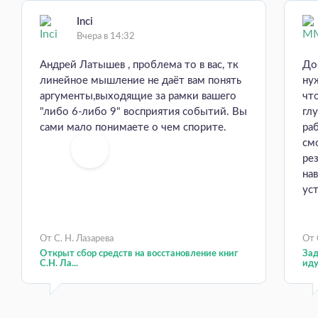
Inci
Вчера в 14:32
Андрей Латышев , проблема то в вас, тк
До
линейное мышление не даёт вам понять
ну
аргументы,выходящие за рамки вашего
чт
"либо 6-либо 9" восприятия событий. Вы
гл
сами мало понимаете о чем спорите.
ра
см
ре
на
уст
От С. Н. Лазарева
От 
Открыт сбор средств на восстановление книг
Зад
С.Н. Ла...
иду