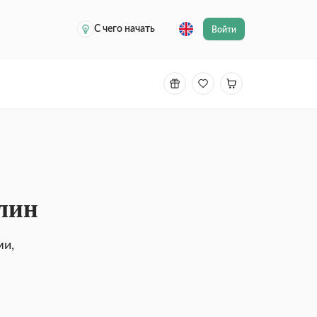
С чего начать
Войти
лин
ми,