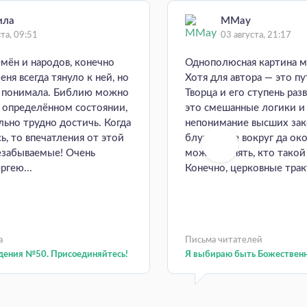
ила
MMay
ста, 09:51
03 августа, 21:17
емён и народов, конечно
Однополюсная картина м
еня всегда тянуло к ней, но
Хотя для автора — это пу
е понимала. Библию можно
Творца и его ступень раз
в определённом состоянии,
это смешанные логики и
ьно трудно достичь. Когда
непонимание высших зак
ь, то впечатления от этой
блуждание вокруг да око
езабываемые! Очень
может понять, кто такой
ргею...
Конечно, церковные тракт
а
Письма читателей
дения №50. Присоединяйтесь!
Я выбираю быть Божествен