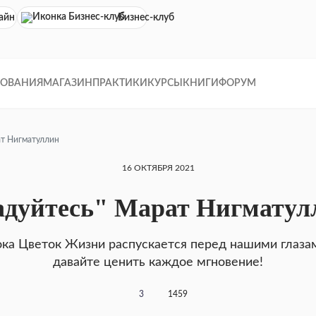
айн кинотеатр
Бизнес-клуб
ДОВАНИЯ
МАГАЗИН
ПРАКТИКИ
КУРСЫ
КНИГИ
ФОРУМ
ат Нигматуллин
16 ОКТЯБРЯ 2021
адуйтесь" Марат Нигматул
ка Цветок Жизни распускается перед нашими глаза
давайте ценить каждое мгновение!
3
1459